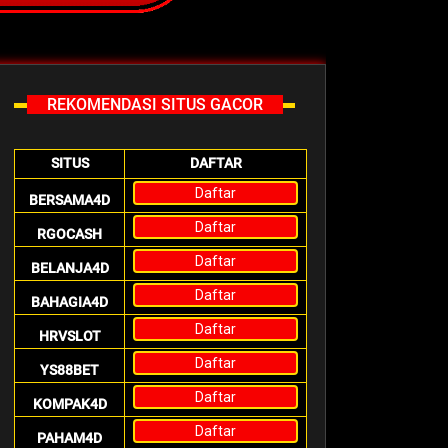
REKOMENDASI SITUS GACOR
SITUS
DAFTAR
Daftar
BERSAMA4D
Daftar
RGOCASH
Daftar
BELANJA4D
Daftar
BAHAGIA4D
Daftar
HRVSLOT
Daftar
YS88BET
Daftar
KOMPAK4D
Daftar
PAHAM4D