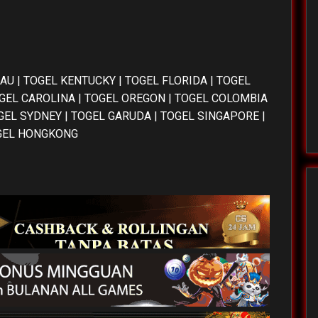
U | TOGEL KENTUCKY | TOGEL FLORIDA | TOGEL
GEL CAROLINA | TOGEL OREGON | TOGEL COLOMBIA
OGEL SYDNEY | TOGEL GARUDA | TOGEL SINGAPORE |
OGEL HONGKONG