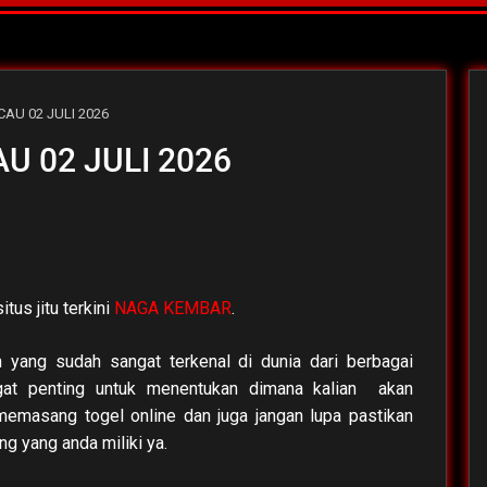
AU 02 JULI 2026
U 02 JULI 2026
us jitu terkini
NAGA KEMBAR
.
n yang sudah sangat terkenal di dunia dari berbagai
gat penting untuk menentukan dimana kalian akan
memasang togel online dan juga jang
an lupa pastikan
 yang anda miliki ya.