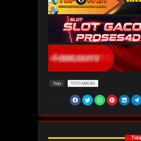
Tags
TOTO MACAU
Berbagi
Tid