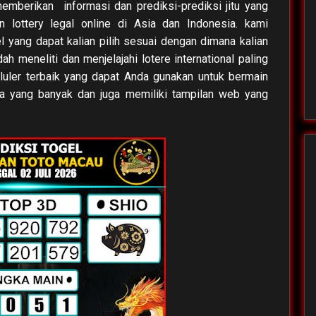
emberikan informasi dan prediksi-prediksi jitu yang
n lottery legal online di Asia dan Indonesia. kami
 yang dapat kalian pilih se
suai dengan dimana kalian
ah meneliti dan menjelajahi lotere international paling
luler terbaik yang dapat Anda gunakan untuk bermain
ta yang banyak dan juga memiliki tampilan web yang