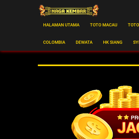
HALAMAN UTAMA
TOTO MACAU
TOTO
COLOMBIA
DEWATA
HK SIANG
SY