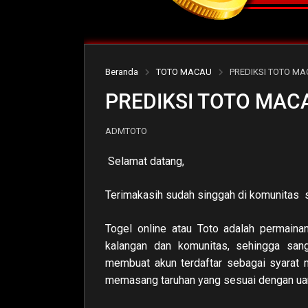
Beranda
TOTO MACAU
PREDIKSI TOTO MAC
PREDIKSI TOTO MACA
ADMTOTO
Selamat datang,
Terimakasih sudah singgah di komunitas sit
Togel online atau Toto adalah permaina
kalangan dan komunitas, sehingga san
membuat akun terdaftar sebagai syarat 
memasang taruhan yang sesuai dengan uang