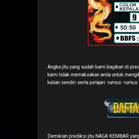
Angka jitu yang sudah kami bagikan di pre
kami tidak memaksakan anda untuk mengiku
kalian sendiri serta pelajari rumus- rumus t
Demikian prediksi jitu NAGA KEMBAR yang 