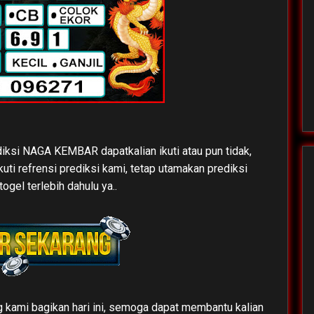
diksi NAGA KEMBAR dapatkalian ikuti atau pun tidak,
ti refrensi prediksi kami, tetap utamakan prediksi
ogel terlebih dahulu ya..
kami bagikan hari ini, semoga dapat membantu kalian