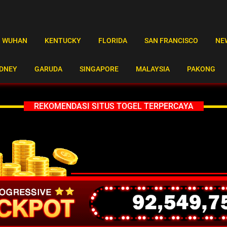
 WUHAN
KENTUCKY
FLORIDA
SAN FRANCISCO
NE
DNEY
GARUDA
SINGAPORE
MALAYSIA
PAKONG
REKOMENDASI SITUS TOGEL TERPERCAYA