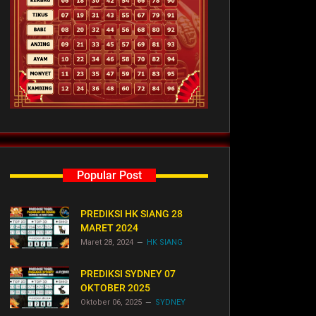
Popular Post
PREDIKSI HK SIANG 28
MARET 2024
Maret 28, 2024
HK SIANG
PREDIKSI SYDNEY 07
OKTOBER 2025
Oktober 06, 2025
SYDNEY