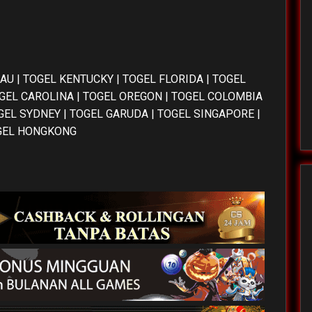
U | TOGEL KENTUCKY | TOGEL FLORIDA | TOGEL
GEL CAROLINA | TOGEL OREGON | TOGEL COLOMBIA
OGEL SYDNEY | TOGEL GARUDA | TOGEL SINGAPORE |
OGEL HONGKONG