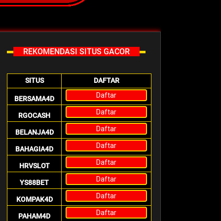
REKOMENDASI SITUS GACOR
SITUS
DAFTAR
Daftar
BERSAMA4D
Daftar
RGOCASH
Daftar
BELANJA4D
Daftar
BAHAGIA4D
Daftar
HRVSLOT
Daftar
YS88BET
Daftar
KOMPAK4D
Daftar
PAHAM4D