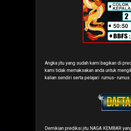
Angka jitu yang sudah kami bagikan di pre
kami tidak memaksakan anda untuk mengiku
kalian sendiri serta pelajari rumus- rumus t
Demikian prediksi jitu NAGA KEMBAR yang 