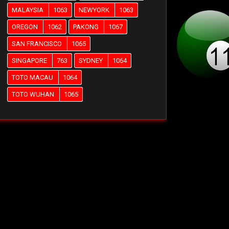
MALAYSIA
1063
NEWYORK
1063
OREGON
1062
PAKONG
1067
SAN FRANCISCO
1065
SINGAPORE
763
SYDNEY
1064
TOTO MACAU
1064
TOTO WUHAN
1065