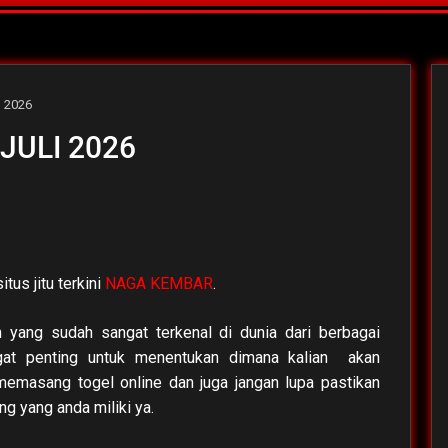
 2026
JULI 2026
us jitu terkini
NAGA KEMBAR
.
n yang sudah sangat terkenal di dunia dari berbagai
gat penting untuk menentukan dimana kalian akan
memasang togel online dan juga jang
an lupa pastikan
 yang anda miliki ya.