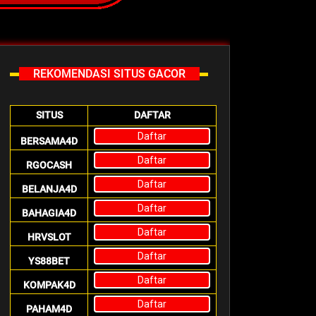
REKOMENDASI SITUS GACOR
SITUS
DAFTAR
Daftar
BERSAMA4D
Daftar
RGOCASH
Daftar
BELANJA4D
Daftar
BAHAGIA4D
Daftar
HRVSLOT
Daftar
YS88BET
Daftar
KOMPAK4D
Daftar
PAHAM4D