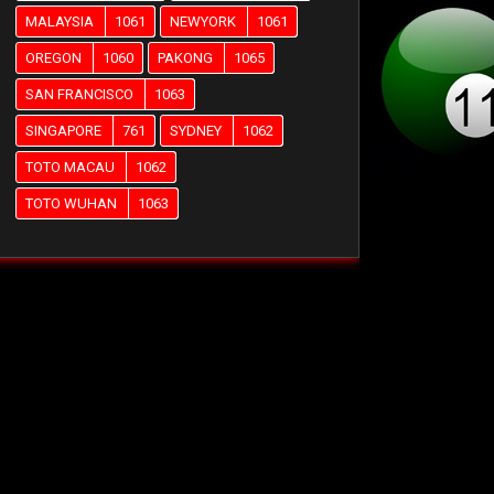
MALAYSIA
1061
NEWYORK
1061
OREGON
1060
PAKONG
1065
SAN FRANCISCO
1063
SINGAPORE
761
SYDNEY
1062
TOTO MACAU
1062
TOTO WUHAN
1063