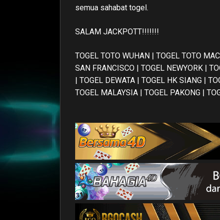
semua sahabat togel.
SALAM JACKPOTT!!!!!!!
TOGEL TOTO WUHAN | TOGEL TOTO MACA
SAN FRANCISCO | TOGEL NEWYORK | TO
| TOGEL DEWATA | TOGEL HK SIANG | T
TOGEL MALAYSIA | TOGEL PAKONG | T