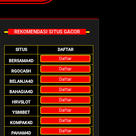
REKOMENDASI SITUS GACOR
SITUS
DAFTAR
Daftar
BERSAMA4D
Daftar
RGOCASH
Daftar
BELANJA4D
Daftar
BAHAGIA4D
Daftar
HRVSLOT
Daftar
YS88BET
Daftar
KOMPAK4D
Daftar
PAHAM4D