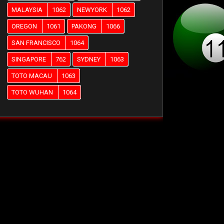
MALAYSIA
1062
NEWYORK
1062
OREGON
1061
PAKONG
1066
SAN FRANCISCO
1064
SINGAPORE
762
SYDNEY
1063
TOTO MACAU
1063
TOTO WUHAN
1064