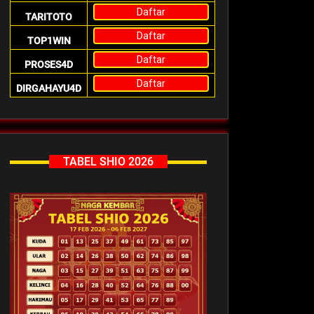
Daftar
TARITOTO
Daftar
TOP1WIN
Daftar
PROSES4D
Daftar
DIRGAHAYU4D
TABEL SHIO 2026