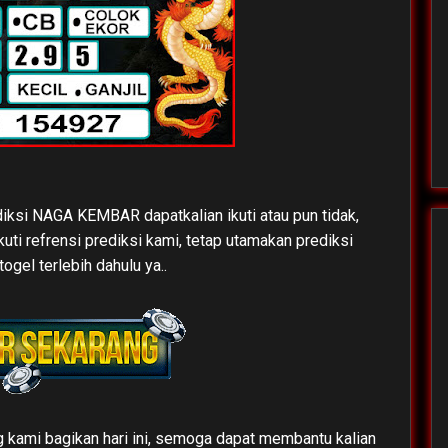
diksi NAGA KEMBAR dapatkalian ikuti atau pun tidak,
ti refrensi prediksi kami, tetap utamakan prediksi
ogel terlebih dahulu ya..
kami bagikan hari ini, semoga dapat membantu kalian