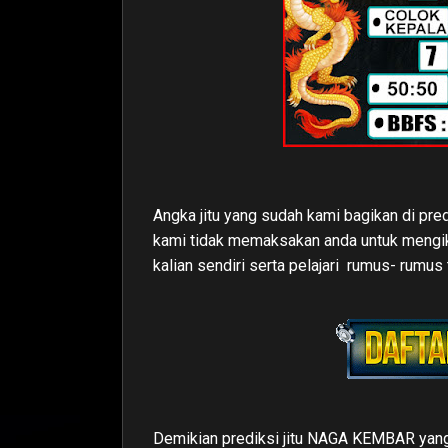
Angka jitu yang sudah kami bagikan di pre
kami tidak memaksakan anda untuk mengiku
kalian sendiri serta pelajari rumus- rumus t
Demikian prediksi jitu NAGA KEMBAR yang 