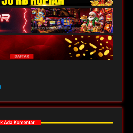
ak Ada Komentar