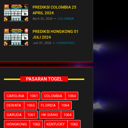
PREDIKSI COLOMBIA 25
APRIL 2024
April 25, 2024
COLOMBIA
PREDIKSI HONGKONG 01
JULI 2024
Juli 01, 2024
HONGKONG
PASARAN TOGEL
CAROLINA
1061
COLOMBIA
1064
DEWATA
1065
FLORIDA
1064
GARUDA
1061
HK SIANG
1064
HONGKONG
1062
KENTUCKY
1062