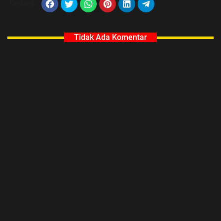
Berbagi
Tidak Ada Komentar