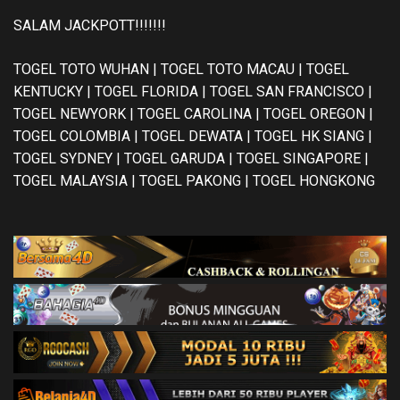
SALAM JACKPOTT!!!!!!!
TOGEL TOTO WUHAN | TOGEL TOTO MACAU | TOGEL
KENTUCKY | TOGEL FLORIDA | TOGEL SAN FRANCISCO |
TOGEL NEWYORK | TOGEL CAROLINA | TOGEL OREGON |
TOGEL COLOMBIA | TOGEL DEWATA | TOGEL HK SIANG |
TOGEL SYDNEY | TOGEL GARUDA | TOGEL SINGAPORE |
TOGEL MALAYSIA | TOGEL PAKONG | TOGEL HONGKONG