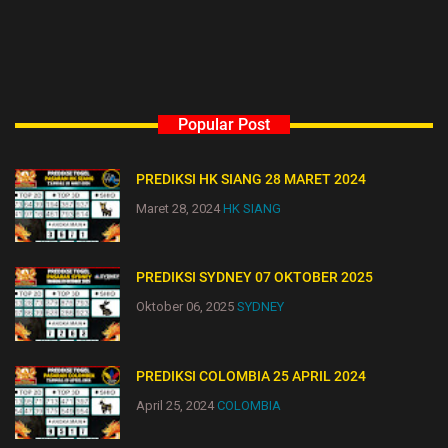
Popular Post
PREDIKSI HK SIANG 28 MARET 2024
Maret 28, 2024
HK SIANG
PREDIKSI SYDNEY 07 OKTOBER 2025
Oktober 06, 2025
SYDNEY
PREDIKSI COLOMBIA 25 APRIL 2024
April 25, 2024
COLOMBIA