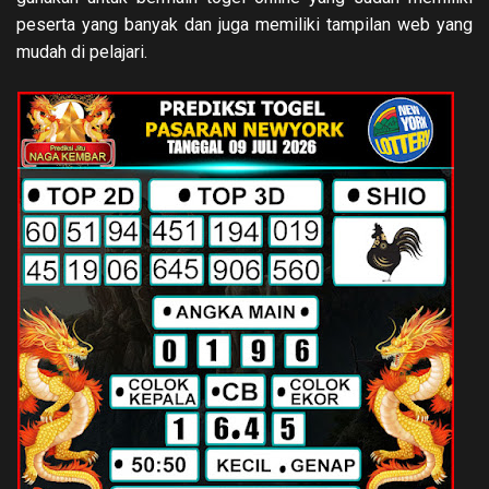
peserta yang banyak dan juga memiliki tampilan web yang
mudah di pelajari.