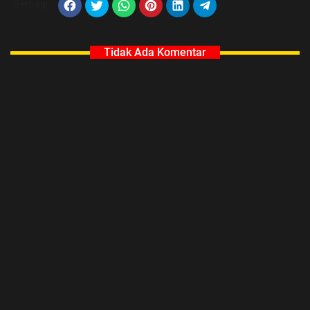
Berbagi
Tidak Ada Komentar