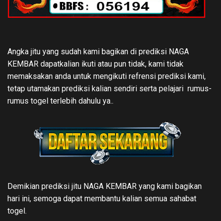
Angka jitu yang sudah kami bagikan di prediksi NAGA
KEMBAR dapatkalian ikuti atau pun tidak, kami tidak
memaksakan anda untuk mengikuti refrensi prediksi kami,
tetap utamakan prediksi kalian sendiri serta pelajari rumus-
rumus togel terlebih dahulu ya..
Demikian prediksi jitu NAGA KEMBAR yang kami bagikan
hari ini, semoga dapat membantu kalian semua sahabat
togel.