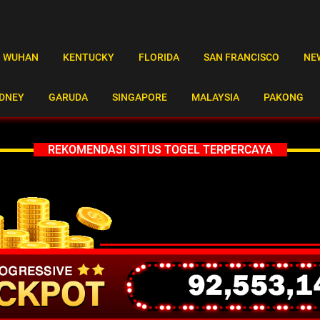
 WUHAN
KENTUCKY
FLORIDA
SAN FRANCISCO
NE
DNEY
GARUDA
SINGAPORE
MALAYSIA
PAKONG
REKOMENDASI SITUS TOGEL TERPERCAYA