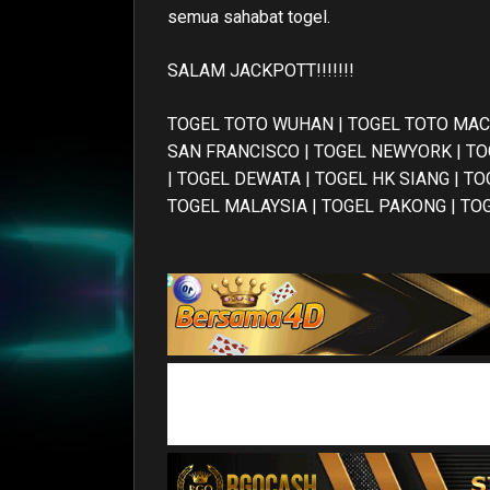
semua sahabat togel.
SALAM JACKPOTT!!!!!!!
TOGEL TOTO WUHAN | TOGEL TOTO MACA
SAN FRANCISCO | TOGEL NEWYORK | TO
| TOGEL DEWATA | TOGEL HK SIANG | T
TOGEL MALAYSIA | TOGEL PAKONG | T