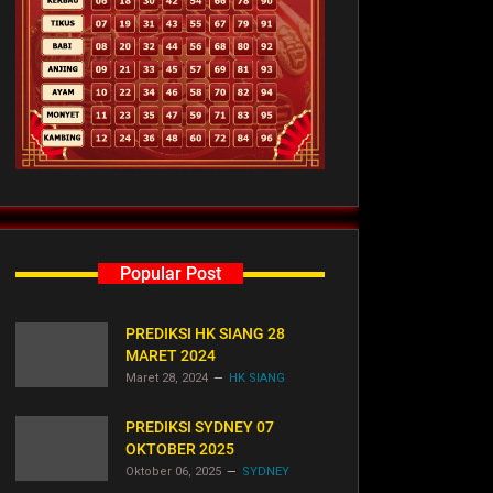
Popular Post
PREDIKSI HK SIANG 28
MARET 2024
Maret 28, 2024
HK SIANG
PREDIKSI SYDNEY 07
OKTOBER 2025
Oktober 06, 2025
SYDNEY