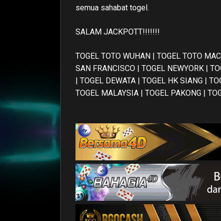
semua sahabat togel.
SALAM JACKPOTT!!!!!!!
TOGEL TOTO WUHAN | TOGEL TOTO MACA
SAN FRANCISCO | TOGEL NEWYORK | TO
| TOGEL DEWATA | TOGEL HK SIANG | T
TOGEL MALAYSIA | TOGEL PAKONG | T