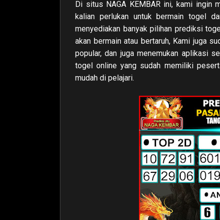
Di situs NAGA KEMBAR ini, kami ingin m
kalian perlukan untuk bermain togel da
menyediakan banyak pilihan prediksi togel
akan bermain atau bertaruh, Kami juga sud
popular, dan juga menemukan aplikasi se
togel online yang sudah memiliki peser
mudah di pelajari.