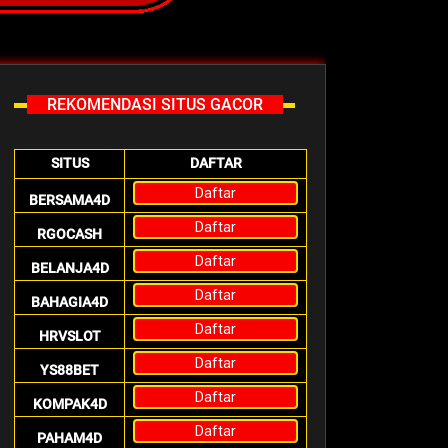
REKOMENDASI SITUS GACOR
SITUS
DAFTAR
Daftar
BERSAMA4D
Daftar
RGOCASH
Daftar
BELANJA4D
Daftar
BAHAGIA4D
Daftar
HRVSLOT
Daftar
YS88BET
Daftar
KOMPAK4D
Daftar
PAHAM4D