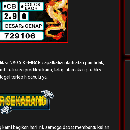
diksi NAGA KEMBAR dapatkalian ikuti atau pun tidak,
ti refrensi prediksi kami, tetap utamakan prediksi
ogel terlebih dahulu ya..
kami bagikan hari ini, semoga dapat membantu kalian