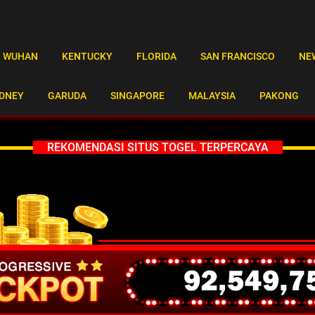
 WUHAN
KENTUCKY
FLORIDA
SAN FRANCISCO
NE
DNEY
GARUDA
SINGAPORE
MALAYSIA
PAKONG
REKOMENDASI SITUS TOGEL TERPERCAYA