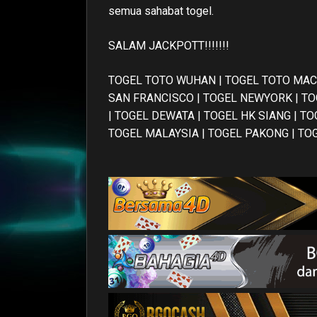
semua sahabat togel.
SALAM JACKPOTT!!!!!!!
TOGEL TOTO WUHAN | TOGEL TOTO MACA
SAN FRANCISCO | TOGEL NEWYORK | TO
| TOGEL DEWATA | TOGEL HK SIANG | T
TOGEL MALAYSIA | TOGEL PAKONG | T