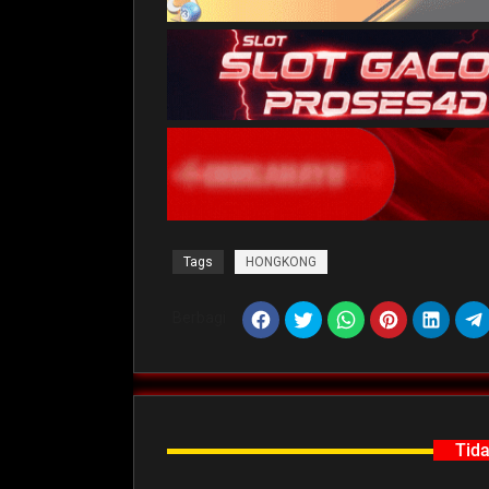
Tags
HONGKONG
Berbagi
Tid