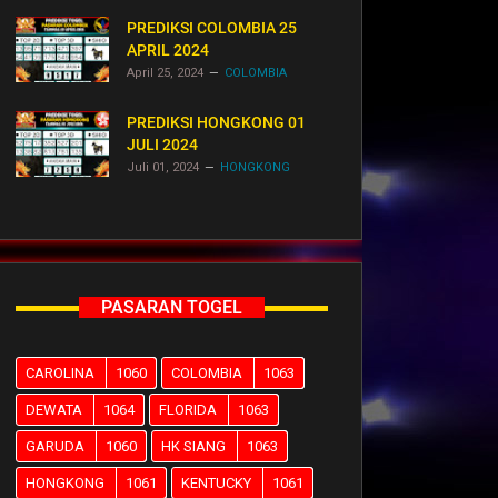
PREDIKSI COLOMBIA 25
APRIL 2024
April 25, 2024
COLOMBIA
PREDIKSI HONGKONG 01
JULI 2024
Juli 01, 2024
HONGKONG
PASARAN TOGEL
CAROLINA
1060
COLOMBIA
1063
DEWATA
1064
FLORIDA
1063
GARUDA
1060
HK SIANG
1063
HONGKONG
1061
KENTUCKY
1061