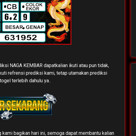
diksi NAGA KEMBAR dapatkalian ikuti atau pun tidak,
ti refrensi prediksi kami, tetap utamakan prediksi
ogel terlebih dahulu ya..
kami bagikan hari ini, semoga dapat membantu kalian