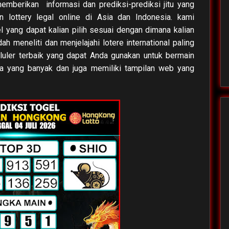
emberikan informasi dan prediksi-prediksi jitu yang
n lottery legal online di Asia dan Indonesia. kami
 yang dapat kalian pilih se
suai dengan dimana kalian
ah meneliti dan menjelajahi lotere international paling
luler terbaik yang dapat Anda gunakan untuk bermain
ta yang banyak dan juga memiliki tampilan web yang