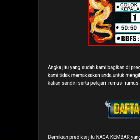
Angka jitu yang sudah kami bagikan di pre
kami tidak memaksakan anda untuk mengiku
kalian sendiri serta pelajari rumus- rumus t
Demikian prediksi jitu NAGA KEMBAR yang 