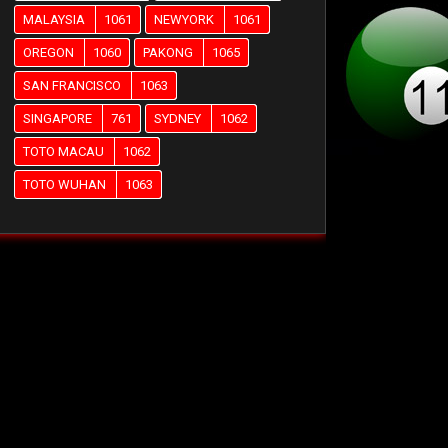
MALAYSIA
1061
NEWYORK
1061
OREGON
1060
PAKONG
1065
SAN FRANCISCO
1063
SINGAPORE
761
SYDNEY
1062
TOTO MACAU
1062
TOTO WUHAN
1063