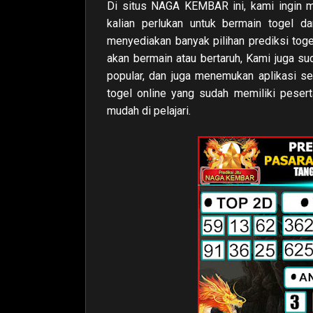
Di situs NAGA KEMBAR ini, kami ingin m
kalian perlukan untuk bermain togel da
menyediakan banyak pilihan prediksi togel
akan bermain atau bertaruh, Kami juga sud
popular, dan juga menemukan aplikasi se
togel online yang sudah memiliki peser
mudah di pelajari.