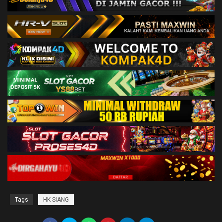
Tags
HK SIANG