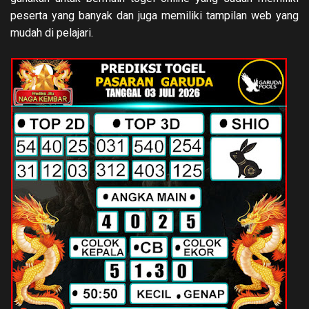
peserta yang banyak dan juga memiliki tampilan web yang
mudah di pelajari.