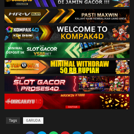
Tags
GARUDA