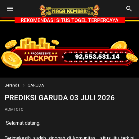
REKOMENDASI SITUS TOGEL TERPERCAYA
Beranda
GARUDA
PREDIKSI GARUDA 03 JULI 2026
ADMTOTO
Selamat datang,
Terimakasih sudah singgah di komunitas situs jitu terkini