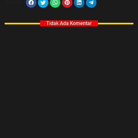
Berbagi
Tidak Ada Komentar