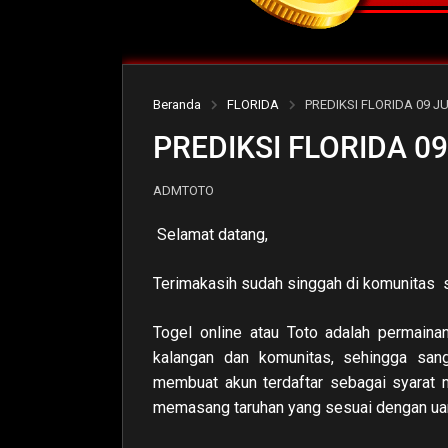
Beranda
FLORIDA
PREDIKSI FLORIDA 09 JU
PREDIKSI FLORIDA 09
ADMTOTO
Selamat datang,
Terimakasih sudah singgah di komunitas sit
Togel online atau Toto adalah permaina
kalangan dan komunitas, sehingga san
membuat akun terdaftar sebagai syarat 
memasang taruhan yang sesuai dengan uang