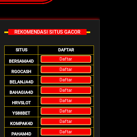
REKOMENDASI SITUS GACOR
SITUS
DAFTAR
Daftar
BERSAMA4D
Daftar
RGOCASH
Daftar
BELANJA4D
Daftar
BAHAGIA4D
Daftar
HRVSLOT
Daftar
YS88BET
Daftar
KOMPAK4D
Daftar
PAHAM4D