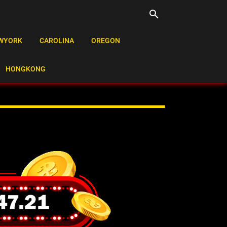
WYORK
CAROLINA
OREGON
HONGKONG