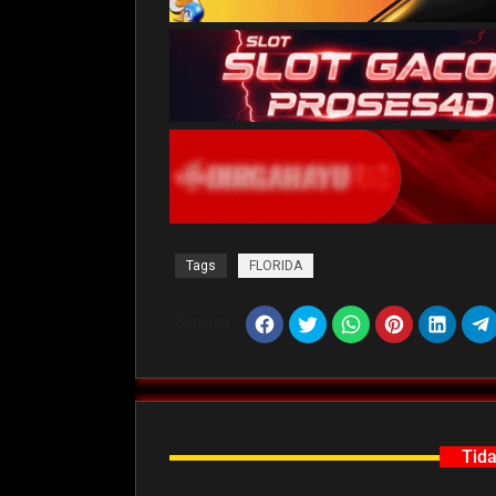
Tags
FLORIDA
Berbagi
Tid