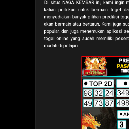
Di situs NAGA KEMBAR ini, kami ingin m
kalian perlukan untuk bermain togel da
menyediakan banyak pilihan prediksi togel
akan bermain atau bertaruh, Kami juga sud
popular, dan juga menemukan aplikasi se
togel online yang sudah memiliki peser
mudah di pelajari.