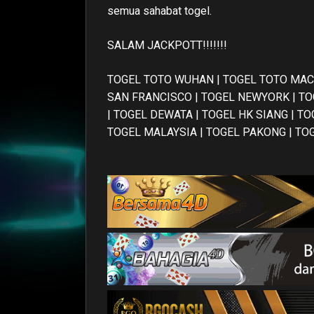
semua sahabat togel.
SALAM JACKPOTT!!!!!!!
TOGEL TOTO WUHAN | TOGEL TOTO MACA
SAN FRANCISCO | TOGEL NEWYORK | TO
| TOGEL DEWATA | TOGEL HK SIANG | T
TOGEL MALAYSIA | TOGEL PAKONG | T