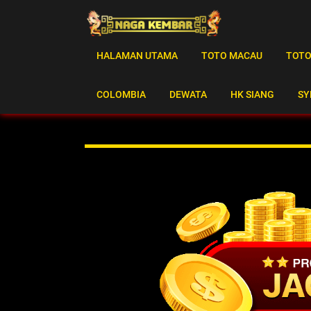
HALAMAN UTAMA
TOTO MACAU
TOTO
COLOMBIA
DEWATA
HK SIANG
SY