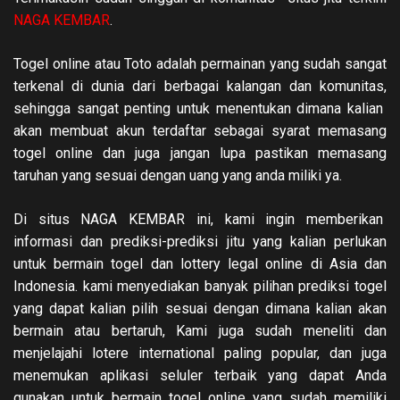
NAGA KEMBAR
.
Togel online atau Toto adalah permainan yang sudah sangat
terkenal di dunia dari berbagai kalangan dan komunitas,
sehingga sangat penting untuk menentukan dimana kalian
akan membuat akun terdaftar sebagai syarat memasang
togel online dan juga jang
an lupa pastikan memasang
taruhan yang sesuai dengan uang yang anda miliki ya.
Di situs NAGA KEMBAR ini, kami ingin memberikan
informasi dan prediksi-prediksi jitu yang kalian perlukan
untuk bermain togel dan lottery legal online di Asia dan
Indonesia. kami menyediakan banyak pilihan prediksi togel
yang dapat kalian pilih se
suai dengan dimana kalian akan
bermain atau bertaruh, Kami juga sudah meneliti dan
menjelajahi lotere international paling popular, dan juga
menemukan aplikasi seluler terbaik yang dapat Anda
gunakan untuk bermain togel online yang sudah memiliki