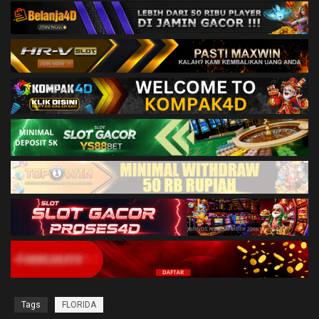
Tags
FLORIDA