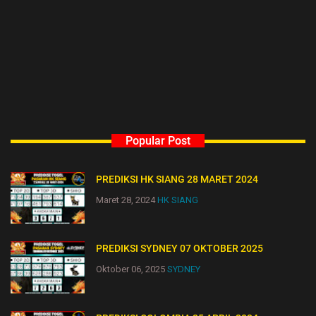
Popular Post
PREDIKSI HK SIANG 28 MARET 2024
Maret 28, 2024
HK SIANG
PREDIKSI SYDNEY 07 OKTOBER 2025
Oktober 06, 2025
SYDNEY