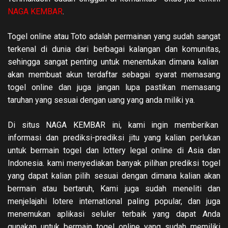
NAGA KEMBAR
.
Togel online atau Toto adalah permainan yang sudah sangat
terkenal di dunia dari berbagai kalangan dan komunitas,
sehingga sangat penting untuk menentukan dimana kalian
akan membuat akun terdaftar sebagai syarat memasang
togel online dan juga jang
an lupa pastikan memasang
taruhan yang sesuai dengan uang yang anda miliki ya.
Di situs NAGA KEMBAR ini, kami ingin memberikan
informasi dan prediksi-prediksi jitu yang kalian perlukan
untuk bermain togel dan lottery legal online di Asia dan
Indonesia. kami menyediakan banyak pilihan prediksi togel
yang dapat kalian pilih se
suai dengan dimana kalian akan
bermain atau bertaruh, Kami juga sudah meneliti dan
menjelajahi lotere international paling popular, dan juga
menemukan aplikasi seluler terbaik yang dapat Anda
gunakan untuk bermain togel online yang sudah memiliki