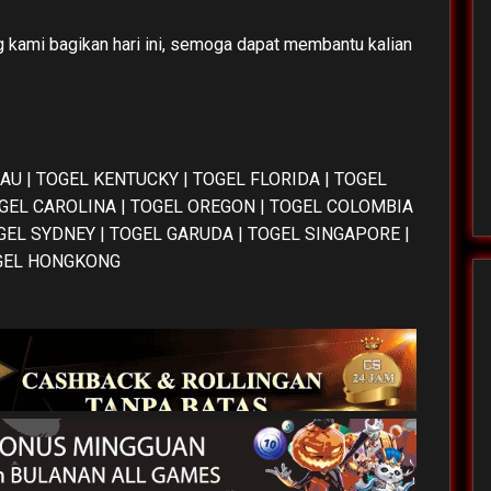
kami bagikan hari ini, semoga dapat membantu kalian
U | TOGEL KENTUCKY | TOGEL FLORIDA | TOGEL
GEL CAROLINA | TOGEL OREGON | TOGEL COLOMBIA
OGEL SYDNEY | TOGEL GARUDA | TOGEL SINGAPORE |
OGEL HONGKONG