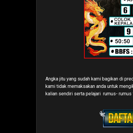
Angka jitu yang sudah kami bagikan di pre
kami tidak memaksakan anda untuk mengiku
kalian sendiri serta pelajari rumus- rumus t