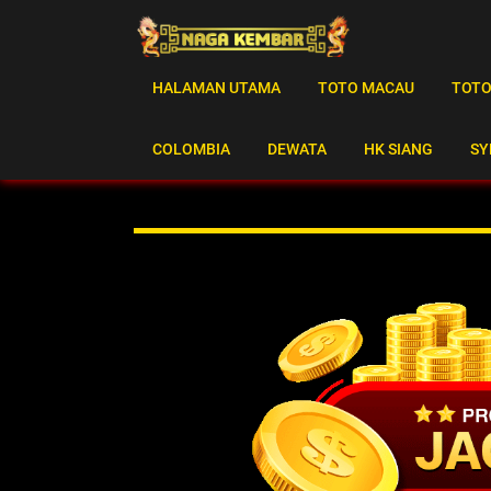
HALAMAN UTAMA
TOTO MACAU
TOTO
COLOMBIA
DEWATA
HK SIANG
SY