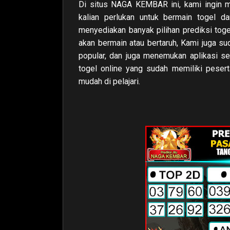
Di situs NAGA KEMBAR ini, kami ingin m
kalian perlukan untuk bermain togel da
menyediakan banyak pilihan prediksi togel
akan bermain atau bertaruh, Kami juga sud
popular, dan juga menemukan aplikasi se
togel online yang sudah memiliki peser
mudah di pelajari.