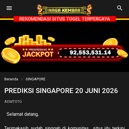
REKOMENDASI SITUS TOGEL TERPERCAYA
Beranda
SINGAPORE
PREDIKSI SINGAPORE 20 JUNI 2026
ADMTOTO
Selamat datang,
Terimakasih sudah singgah di komunitas situs jitu terkini