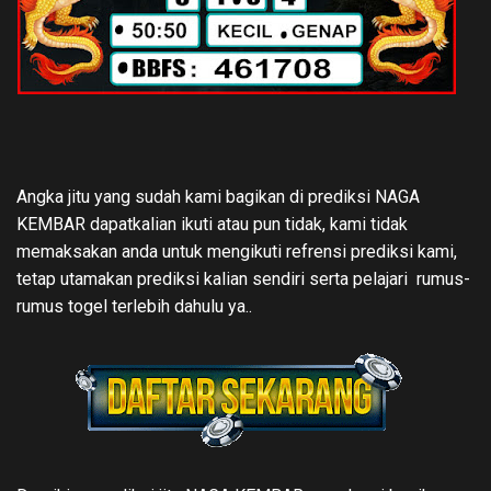
Angka jitu yang sudah kami bagikan di prediksi NAGA
KEMBAR dapatkalian ikuti atau pun tidak, kami tidak
memaksakan anda untuk mengikuti refrensi prediksi kami,
tetap utamakan prediksi kalian sendiri serta pelajari rumus-
rumus togel terlebih dahulu ya..