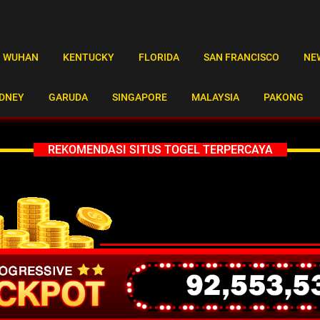
 WUHAN
KENTUCKY
FLORIDA
SAN FRANCISCO
NE
DNEY
GARUDA
SINGAPORE
MALAYSIA
PAKONG
REKOMENDASI SITUS TOGEL TERPERCAYA