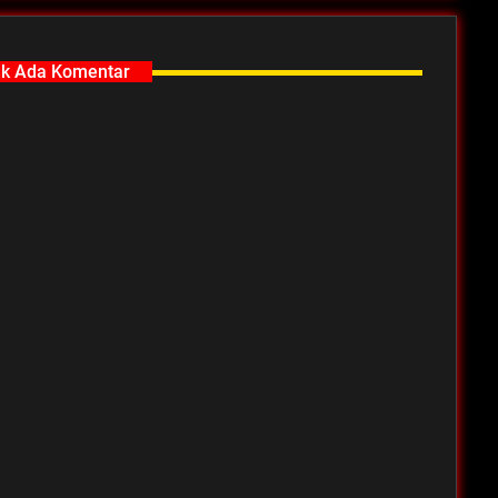
ak Ada Komentar