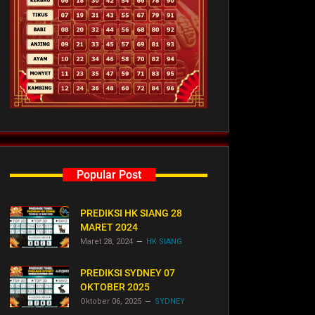
Popular Post
PREDIKSI HK SIANG 28
MARET 2024
Maret 28, 2024
HK SIANG
PREDIKSI SYDNEY 07
OKTOBER 2025
Oktober 06, 2025
SYDNEY