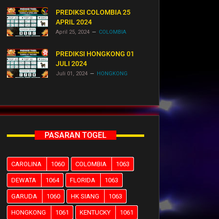
PREDIKSI COLOMBIA 25
APRIL 2024
April 25, 2024
COLOMBIA
PREDIKSI HONGKONG 01
JULI 2024
Juli 01, 2024
HONGKONG
PASARAN TOGEL
CAROLINA
1060
COLOMBIA
1063
DEWATA
1064
FLORIDA
1063
GARUDA
1060
HK SIANG
1063
HONGKONG
1061
KENTUCKY
1061