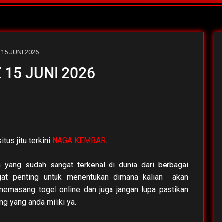
15 JUNI 2026
 15 JUNI 2026
us jitu terkini
NAGA KEMBAR
.
n yang sudah sangat terkenal di dunia dari berbagai
gat penting untuk menentukan dimana kalian akan
memasang togel online dan juga jang
an lupa pastikan
 yang anda miliki ya.