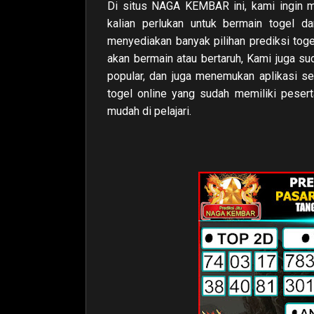
Di situs NAGA KEMBAR ini, kami ingin m
kalian perlukan untuk bermain togel da
menyediakan banyak pilihan prediksi togel
akan bermain atau bertaruh, Kami juga sud
popular, dan juga menemukan aplikasi se
togel online yang sudah memiliki peser
mudah di pelajari.