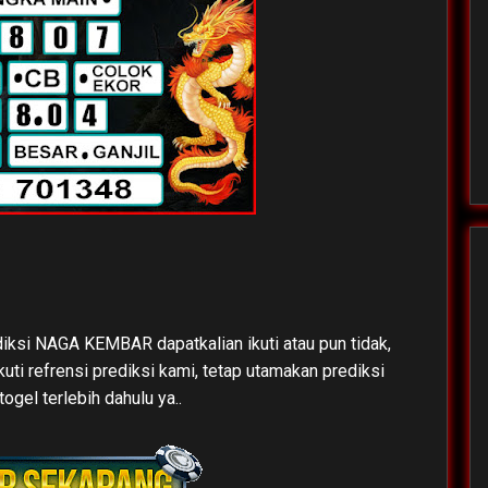
diksi NAGA KEMBAR dapatkalian ikuti atau pun tidak,
ti refrensi prediksi kami, tetap utamakan prediksi
ogel terlebih dahulu ya..