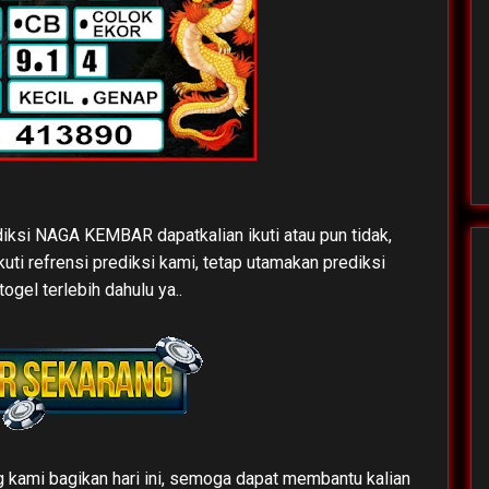
diksi NAGA KEMBAR dapatkalian ikuti atau pun tidak,
ti refrensi prediksi kami, tetap utamakan prediksi
ogel terlebih dahulu ya..
kami bagikan hari ini, semoga dapat membantu kalian