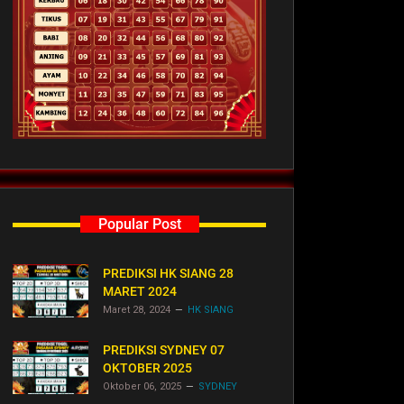
Popular Post
PREDIKSI HK SIANG 28
MARET 2024
Maret 28, 2024
HK SIANG
PREDIKSI SYDNEY 07
OKTOBER 2025
Oktober 06, 2025
SYDNEY