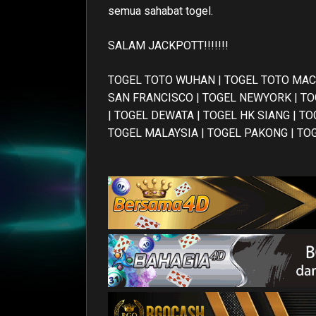
semua sahabat togel.
SALAM JACKPOTT!!!!!!!
TOGEL TOTO WUHAN | TOGEL TOTO MACA
SAN FRANCISCO | TOGEL NEWYORK | TO
| TOGEL DEWATA | TOGEL HK SIANG | T
TOGEL MALAYSIA | TOGEL PAKONG | T