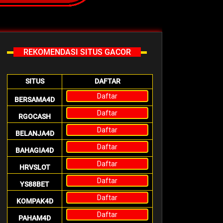
REKOMENDASI SITUS GACOR
SITUS
DAFTAR
Daftar
BERSAMA4D
Daftar
RGOCASH
Daftar
BELANJA4D
Daftar
BAHAGIA4D
Daftar
HRVSLOT
Daftar
YS88BET
Daftar
KOMPAK4D
Daftar
PAHAM4D