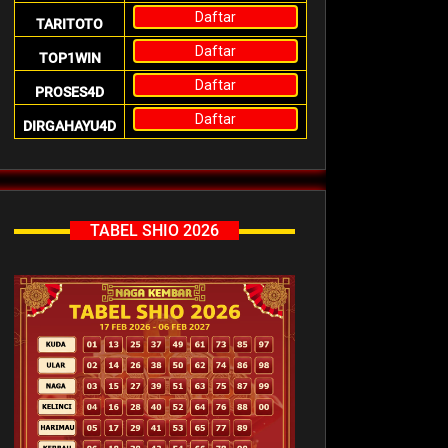
Daftar
TARITOTO
Daftar
TOP1WIN
Daftar
PROSES4D
Daftar
DIRGAHAYU4D
TABEL SHIO 2026