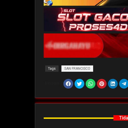
Tags
SAN FRANCISCO
Berbagi
Tid