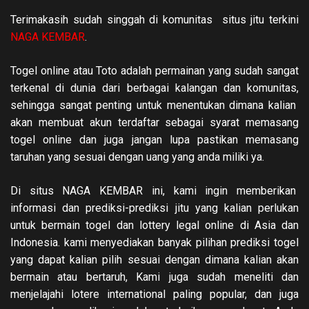
Terimakasih sudah singgah di komunitas situs jitu terkini
NAGA KEMBAR
.
Togel online atau Toto adalah permainan yang sudah sangat
terkenal di dunia dari berbagai kalangan dan komunitas,
sehingga sangat penting untuk menentukan dimana kalian
akan membuat akun terdaftar sebagai syarat memasang
togel online dan juga jang
an lupa pastikan memasang
taruhan yang sesuai dengan uang yang anda miliki ya.
Di situs NAGA KEMBAR ini, kami ingin memberikan
informasi dan prediksi-prediksi jitu yang kalian perlukan
untuk bermain togel dan lottery legal online di Asia dan
Indonesia. kami menyediakan banyak pilihan prediksi togel
yang dapat kalian pilih se
suai dengan dimana kalian akan
bermain atau bertaruh, Kami juga sudah meneliti dan
menjelajahi lotere international paling popular, dan juga