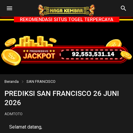
REKOMENDASI SITUS TOGEL TERPERCAYA
Beranda
SAN FRANCISCO
PREDIKSI SAN FRANCISCO 26 JUNI
2026
ADMTOTO
Selamat datang,