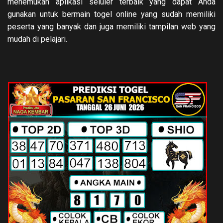
menemukan aplikasi seluler terbaik yang dapat Anda
gunakan untuk bermain togel online yang sudah memiliki
peserta yang banyak dan juga memiliki tampilan web yang
mudah di pelajari.