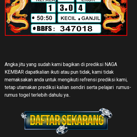
Angka jitu yang sudah kami bagikan di prediksi NAGA
KEMBAR dapatkalian ikuti atau pun tidak, kami tidak
memaksakan anda untuk mengikuti refrensi prediksi kami,
tetap utamakan prediksi kalian sendiri serta pelajari rumus-
rumus togel terlebih dahulu ya..