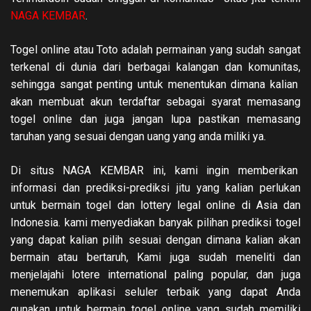
NAGA KEMBAR
.
Togel online atau Toto adalah permainan yang sudah sangat
terkenal di dunia dari berbagai kalangan dan komunitas,
sehingga sangat penting untuk menentukan dimana kalian
akan membuat akun terdaftar sebagai syarat memasang
togel online dan juga jang
an lupa pastikan memasang
taruhan yang sesuai dengan uang yang anda miliki ya.
Di situs NAGA KEMBAR ini, kami ingin memberikan
informasi dan prediksi-prediksi jitu yang kalian perlukan
untuk bermain togel dan lottery legal online di Asia dan
Indonesia. kami menyediakan banyak pilihan prediksi togel
yang dapat kalian pilih se
suai dengan dimana kalian akan
bermain atau bertaruh, Kami juga sudah meneliti dan
menjelajahi lotere international paling popular, dan juga
menemukan aplikasi seluler terbaik yang dapat Anda
gunakan untuk bermain togel online yang sudah memiliki