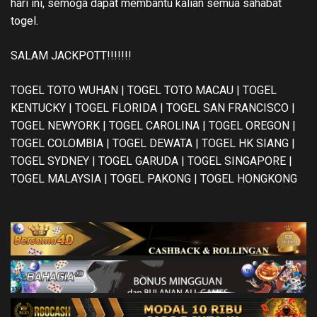
hari ini, semoga dapat membantu kalian semua sahabat
togel.
SALAM JACKPOTT!!!!!!!
TOGEL TOTO WUHAN | TOGEL TOTO MACAU | TOGEL
KENTUCKY | TOGEL FLORIDA | TOGEL SAN FRANCISCO |
TOGEL NEWYORK | TOGEL CAROLINA | TOGEL OREGON |
TOGEL COLOMBIA | TOGEL DEWATA | TOGEL HK SIANG |
TOGEL SYDNEY | TOGEL GARUDA | TOGEL SINGAPORE |
TOGEL MALAYSIA | TOGEL PAKONG | TOGEL HONGKONG