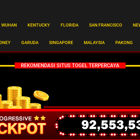
 WUHAN
KENTUCKY
FLORIDA
SAN FRANCISCO
NE
DNEY
GARUDA
SINGAPORE
MALAYSIA
PAKONG
REKOMENDASI SITUS TOGEL TERPERCAYA