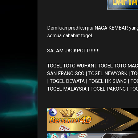
Demikian prediksi jitu NAGA KEMBAR yang 
semua sahabat togel.
SALAM JACKPOTT!!!!!!!
TOGEL TOTO WUHAN | TOGEL TOTO MACA
SAN FRANCISCO | TOGEL NEWYORK | TO
| TOGEL DEWATA | TOGEL HK SIANG | T
TOGEL MALAYSIA | TOGEL PAKONG | T