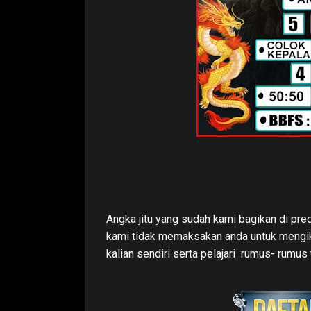
Angka jitu yang sudah kami bagikan di pre
kami tidak memaksakan anda untuk mengiku
kalian sendiri serta pelajari rumus- rumus t