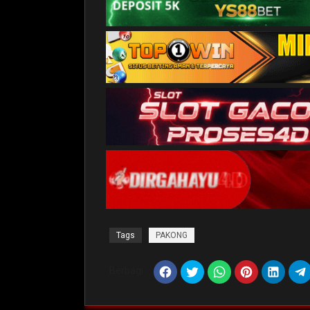
Tags
PAKONG
Berbagi