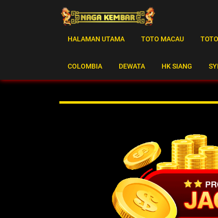
HALAMAN UTAMA
TOTO MACAU
TOTO
COLOMBIA
DEWATA
HK SIANG
SY