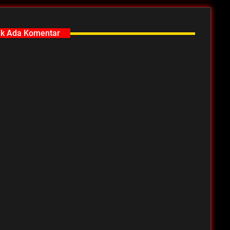
ak Ada Komentar