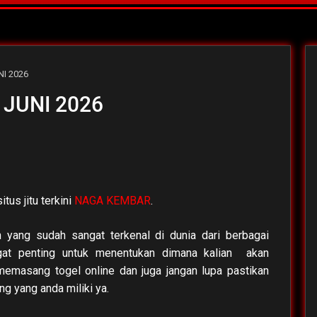
NI 2026
 JUNI 2026
us jitu terkini
NAGA KEMBAR
.
n yang sudah sangat terkenal di dunia dari berbagai
gat penting untuk menentukan dimana kalian akan
memasang togel online dan juga jang
an lupa pastikan
 yang anda miliki ya.