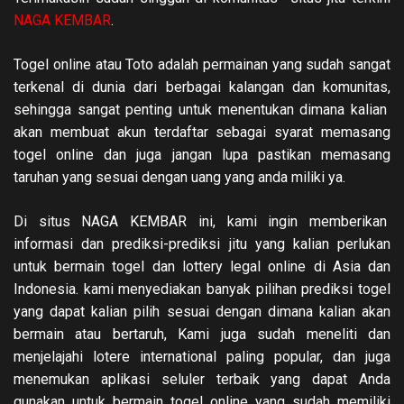
NAGA KEMBAR
.
Togel online atau Toto adalah permainan yang sudah sangat
terkenal di dunia dari berbagai kalangan dan komunitas,
sehingga sangat penting untuk menentukan dimana kalian
akan membuat akun terdaftar sebagai syarat memasang
togel online dan juga jang
an lupa pastikan memasang
taruhan yang sesuai dengan uang yang anda miliki ya.
Di situs NAGA KEMBAR ini, kami ingin memberikan
informasi dan prediksi-prediksi jitu yang kalian perlukan
untuk bermain togel dan lottery legal online di Asia dan
Indonesia. kami menyediakan banyak pilihan prediksi togel
yang dapat kalian pilih se
suai dengan dimana kalian akan
bermain atau bertaruh, Kami juga sudah meneliti dan
menjelajahi lotere international paling popular, dan juga
menemukan aplikasi seluler terbaik yang dapat Anda
gunakan untuk bermain togel online yang sudah memiliki