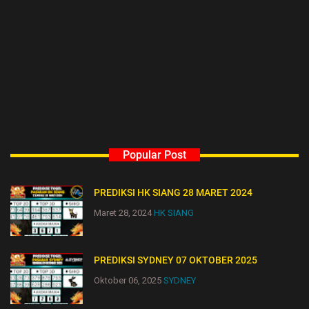
Popular Post
PREDIKSI HK SIANG 28 MARET 2024
Maret 28, 2024
HK SIANG
PREDIKSI SYDNEY 07 OKTOBER 2025
Oktober 06, 2025
SYDNEY