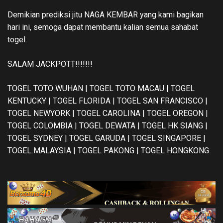
Demikian prediksi jitu NAGA KEMBAR yang kami bagikan
hari ini, semoga dapat membantu kalian semua sahabat
togel.
SALAM JACKPOTT!!!!!!!
TOGEL TOTO WUHAN | TOGEL TOTO MACAU | TOGEL
KENTUCKY | TOGEL FLORIDA | TOGEL SAN FRANCISCO |
TOGEL NEWYORK | TOGEL CAROLINA | TOGEL OREGON |
TOGEL COLOMBIA | TOGEL DEWATA | TOGEL HK SIANG |
TOGEL SYDNEY | TOGEL GARUDA | TOGEL SINGAPORE |
TOGEL MALAYSIA | TOGEL PAKONG | TOGEL HONGKONG