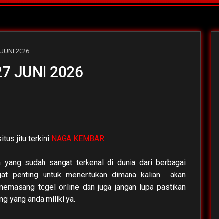
JUNI 2026
7 JUNI 2026
us jitu terkini
NAGA KEMBAR
.
n yang sudah sangat terkenal di dunia dari berbagai
gat penting untuk menentukan dimana kalian akan
memasang togel online dan juga jang
an lupa pastikan
 yang anda miliki ya.