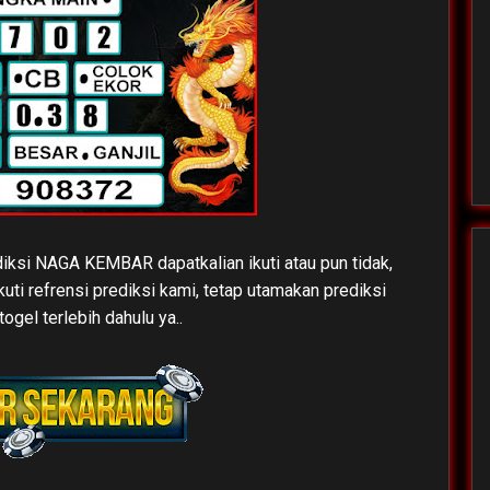
diksi NAGA KEMBAR dapatkalian ikuti atau pun tidak,
ti refrensi prediksi kami, tetap utamakan prediksi
ogel terlebih dahulu ya..