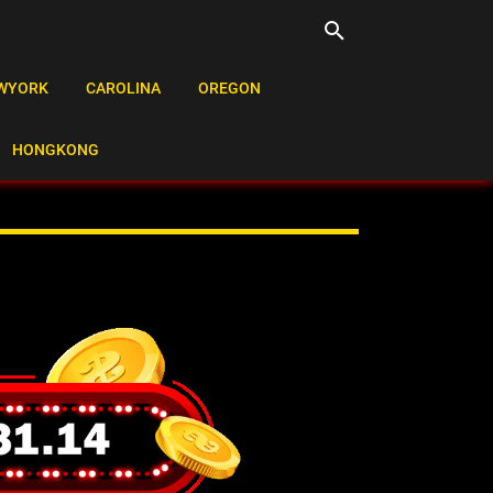
WYORK
CAROLINA
OREGON
HONGKONG