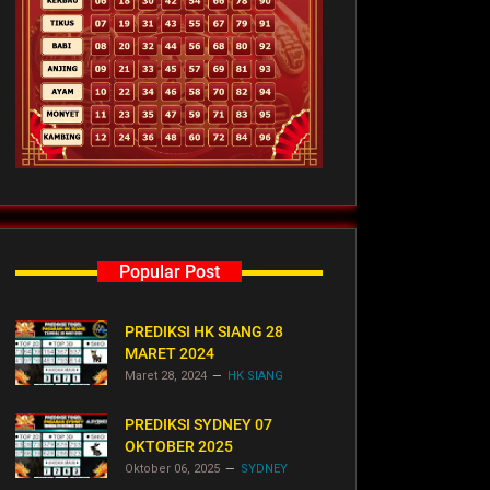
Popular Post
PREDIKSI HK SIANG 28
MARET 2024
Maret 28, 2024
HK SIANG
PREDIKSI SYDNEY 07
OKTOBER 2025
Oktober 06, 2025
SYDNEY