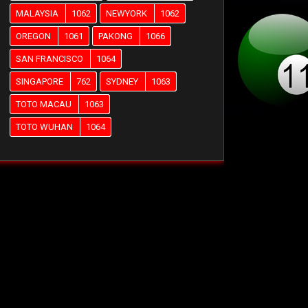
MALAYSIA
1062
NEWYORK
1062
OREGON
1061
PAKONG
1066
SAN FRANCISCO
1064
SINGAPORE
762
SYDNEY
1063
TOTO MACAU
1063
TOTO WUHAN
1064