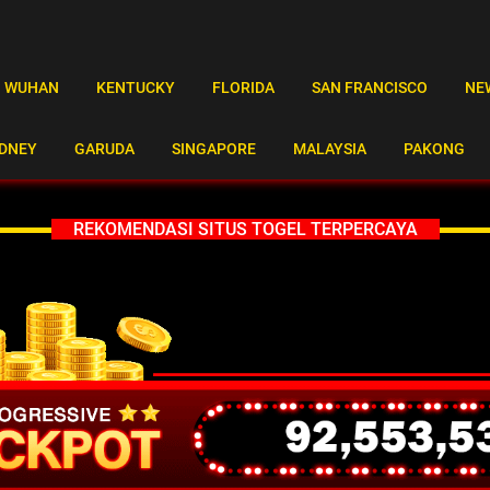
 WUHAN
KENTUCKY
FLORIDA
SAN FRANCISCO
NE
DNEY
GARUDA
SINGAPORE
MALAYSIA
PAKONG
REKOMENDASI SITUS TOGEL TERPERCAYA