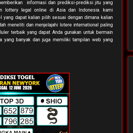
emberikan informasi dan prediksi-prediksi jitu yang
n lottery legal online di Asia dan Indonesia. kami
 yang dapat kalian pilih se
suai dengan dimana kalian
ah meneliti dan menjelajahi lotere international paling
luler terbaik yang dapat Anda gunakan untuk bermain
ta yang banyak dan juga memiliki tampilan web yang