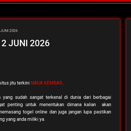
JUNI 2026
2 JUNI 2026
us jitu terkini
NAGA KEMBAR
.
n yang sudah sangat terkenal di dunia dari berbagai
gat penting untuk menentukan dimana kalian akan
memasang togel online dan juga jang
an lupa pastikan
 yang anda miliki ya.