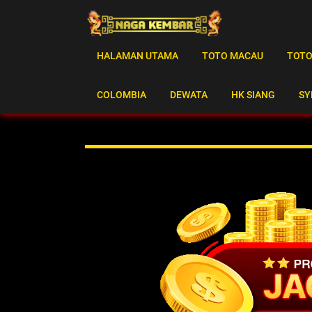
HALAMAN UTAMA
TOTO MACAU
TOTO
COLOMBIA
DEWATA
HK SIANG
SY