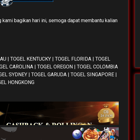
kami bagikan hari ini, semoga dapat membantu kalian
U | TOGEL KENTUCKY | TOGEL FLORIDA | TOGEL
GEL CAROLINA | TOGEL OREGON | TOGEL COLOMBIA
OGEL SYDNEY | TOGEL GARUDA | TOGEL SINGAPORE |
OGEL HONGKONG