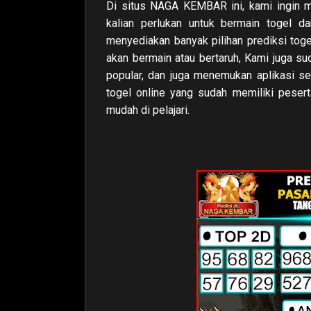
Di situs NAGA KEMBAR ini, kami ingin m
kalian perlukan untuk bermain togel da
menyediakan banyak pilihan prediksi togel
akan bermain atau bertaruh, Kami juga sud
popular, dan juga menemukan aplikasi se
togel online yang sudah memiliki peser
mudah di pelajari.