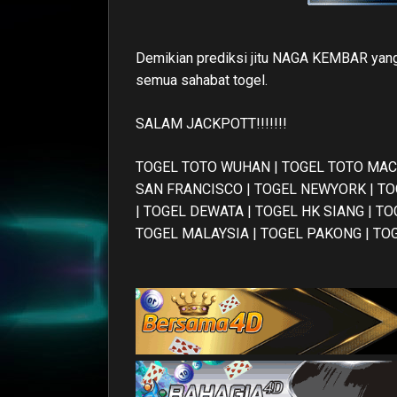
Demikian prediksi jitu NAGA KEMBAR yang 
semua sahabat togel.
SALAM JACKPOTT!!!!!!!
TOGEL TOTO WUHAN | TOGEL TOTO MACA
SAN FRANCISCO | TOGEL NEWYORK | TO
| TOGEL DEWATA | TOGEL HK SIANG | T
TOGEL MALAYSIA | TOGEL PAKONG | T