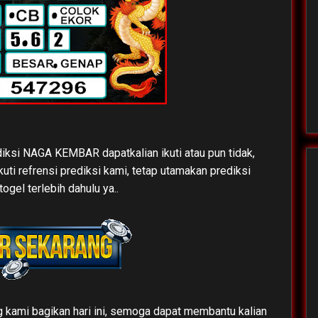
diksi NAGA KEMBAR dapatkalian ikuti atau pun tidak,
ti refrensi prediksi kami, tetap utamakan prediksi
ogel terlebih dahulu ya..
kami bagikan hari ini, semoga dapat membantu kalian