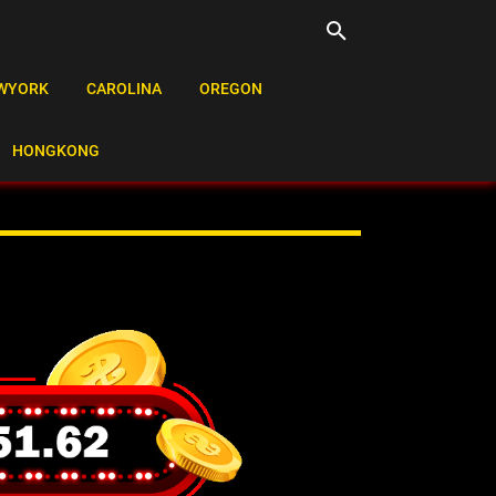
WYORK
CAROLINA
OREGON
HONGKONG