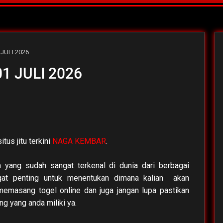
JULI 2026
1 JULI 2026
us jitu terkini
NAGA KEMBAR
.
n yang sudah sangat terkenal di dunia dari berbagai
gat penting untuk menentukan dimana kalian akan
memasang togel online dan juga jang
an lupa pastikan
 yang anda miliki ya.