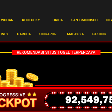
 WUHAN
KENTUCKY
FLORIDA
SAN FRANCISCO
NE
DNEY
GARUDA
SINGAPORE
MALAYSIA
PAKONG
REKOMENDASI SITUS TOGEL TERPERCAYA