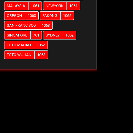
MALAYSIA
1061
NEWYORK
1061
OREGON
1060
PAKONG
1065
SAN FRANCISCO
1063
SINGAPORE
761
SYDNEY
1062
TOTO MACAU
1062
TOTO WUHAN
1063