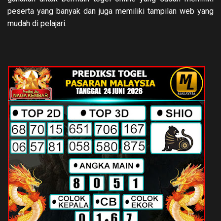
peserta yang banyak dan juga memiliki tampilan web yang
mudah di pelajari.