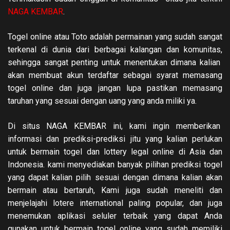
NAGA KEMBAR
.
Togel online atau Toto adalah permainan yang sudah sangat
terkenal di dunia dari berbagai kalangan dan komunitas,
sehingga sangat penting untuk menentukan dimana kalian
akan membuat akun terdaftar sebagai syarat memasang
togel online dan juga jang
an lupa pastikan memasang
taruhan yang sesuai dengan uang yang anda miliki ya.
Di situs NAGA KEMBAR ini, kami ingin memberikan
informasi dan prediksi-prediksi jitu yang kalian perlukan
untuk bermain togel dan lottery legal online di Asia dan
Indonesia. kami menyediakan banyak pilihan prediksi togel
yang dapat kalian pilih se
suai dengan dimana kalian akan
bermain atau bertaruh, Kami juga sudah meneliti dan
menjelajahi lotere international paling popular, dan juga
menemukan aplikasi seluler terbaik yang dapat Anda
gunakan untuk bermain togel online yang sudah memiliki