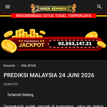
REKOMENDASI SITUS TOGEL TERPERCAYA
Beranda
MALAYSIA
PREDIKSI MALAYSIA 24 JUNI 2026
ADMTOTO
Selamat datang,
Terimakasih sudah singgah di komunitas situs jitu terkini