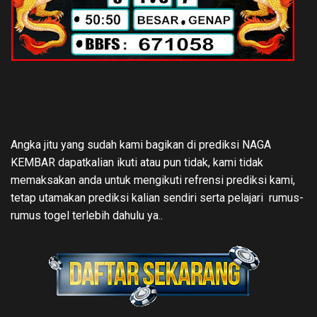
Angka jitu yang sudah kami bagikan di prediksi NAGA
KEMBAR dapatkalian ikuti atau pun tidak, kami tidak
memaksakan anda untuk mengikuti refrensi prediksi kami,
tetap utamakan prediksi kalian sendiri serta pelajari rumus-
rumus togel terlebih dahulu ya..