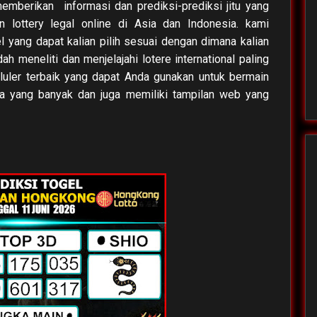
emberikan informasi dan prediksi-prediksi jitu yang
n lottery legal online di Asia dan Indonesia. kami
 yang dapat kalian pilih se
suai dengan dimana kalian
ah meneliti dan menjelajahi lotere international paling
luler terbaik yang dapat Anda gunakan untuk bermain
ta yang banyak dan juga memiliki tampilan web yang