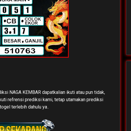
diksi NAGA KEMBAR dapatkalian ikuti atau pun tidak,
ti refrensi prediksi kami, tetap utamakan prediksi
ogel terlebih dahulu ya..