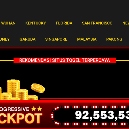
 WUHAN
KENTUCKY
FLORIDA
SAN FRANCISCO
NE
DNEY
GARUDA
SINGAPORE
MALAYSIA
PAKONG
REKOMENDASI SITUS TOGEL TERPERCAYA