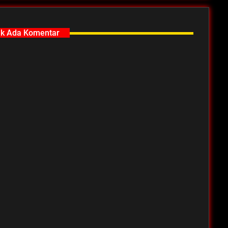
ak Ada Komentar