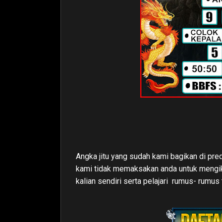
Angka jitu yang sudah kami bagikan di pre
kami tidak memaksakan anda untuk mengiku
kalian sendiri serta pelajari rumus- rumus t