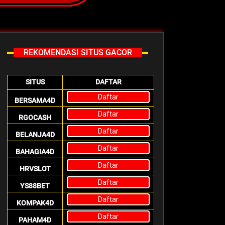
REKOMENDASI SITUS GACOR
SITUS
DAFTAR
Daftar
BERSAMA4D
Daftar
RGOCASH
Daftar
BELANJA4D
Daftar
BAHAGIA4D
Daftar
HRVSLOT
Daftar
YS88BET
Daftar
KOMPAK4D
Daftar
PAHAM4D