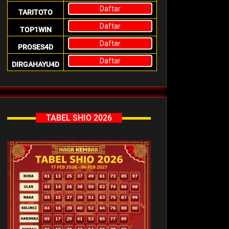
Daftar
TARITOTO
Daftar
TOP1WIN
Daftar
PROSES4D
Daftar
DIRGAHAYU4D
TABEL SHIO 2026