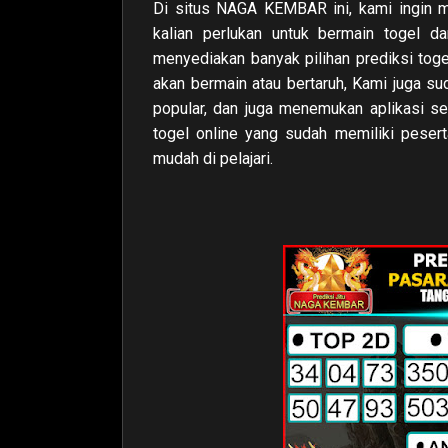
Di situs NAGA KEMBAR ini, kami ingin m
kalian perlukan untuk bermain togel da
menyediakan banyak pilihan prediksi togel
akan bermain atau bertaruh, Kami juga sud
popular, dan juga menemukan aplikasi se
togel online yang sudah memiliki peser
mudah di pelajari.