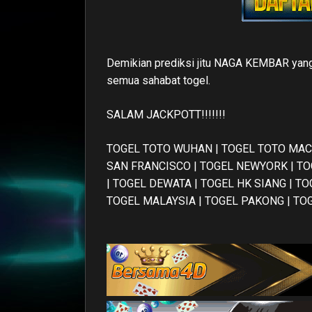
Demikian prediksi jitu NAGA KEMBAR yang 
semua sahabat togel.
SALAM JACKPOTT!!!!!!!
TOGEL TOTO WUHAN | TOGEL TOTO MACA
SAN FRANCISCO | TOGEL NEWYORK | TO
| TOGEL DEWATA | TOGEL HK SIANG | T
TOGEL MALAYSIA | TOGEL PAKONG | T