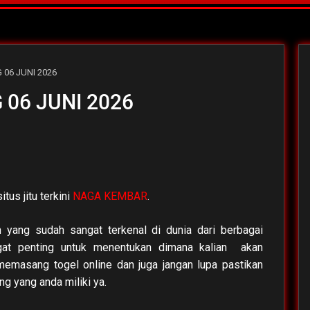
06 JUNI 2026
06 JUNI 2026
us jitu terkini
NAGA KEMBAR
.
n yang sudah sangat terkenal di dunia dari berbagai
gat penting untuk menentukan dimana kalian akan
memasang togel online dan juga jang
an lupa pastikan
 yang anda miliki ya.