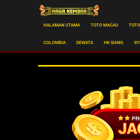
HALAMAN UTAMA
TOTO MACAU
TOTO
COLOMBIA
DEWATA
HK SIANG
SY