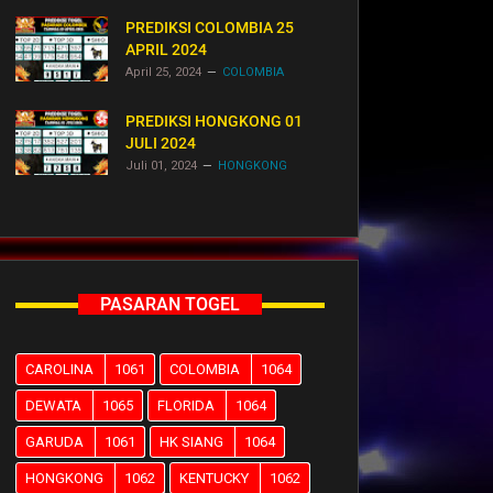
PREDIKSI COLOMBIA 25
APRIL 2024
April 25, 2024
COLOMBIA
PREDIKSI HONGKONG 01
JULI 2024
Juli 01, 2024
HONGKONG
PASARAN TOGEL
CAROLINA
1061
COLOMBIA
1064
DEWATA
1065
FLORIDA
1064
GARUDA
1061
HK SIANG
1064
HONGKONG
1062
KENTUCKY
1062