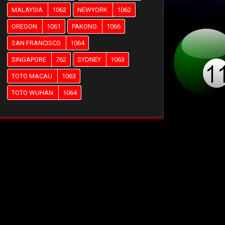
MALAYSIA
1062
NEWYORK
1062
OREGON
1061
PAKONG
1066
SAN FRANCISCO
1064
SINGAPORE
762
SYDNEY
1063
TOTO MACAU
1063
TOTO WUHAN
1064