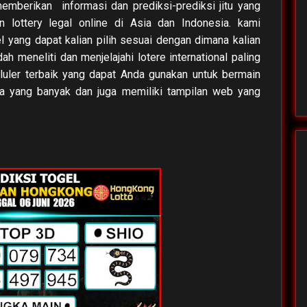
emberikan informasi dan prediksi-prediksi jitu yang
n lottery legal online di Asia dan Indonesia. kami
 yang dapat kalian pilih se
suai dengan dimana kalian
ah meneliti dan menjelajahi lotere international paling
luler terbaik yang dapat Anda gunakan untuk bermain
ta yang banyak dan juga memiliki tampilan web yang