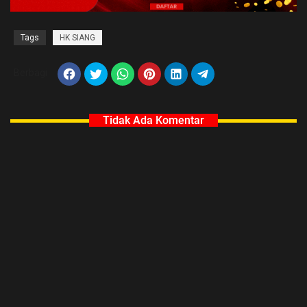
Tags
HK SIANG
Berbagi
Tidak Ada Komentar