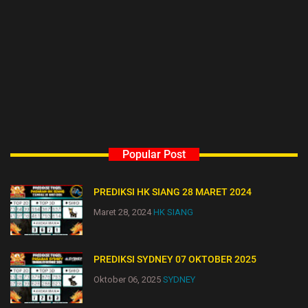
Popular Post
PREDIKSI HK SIANG 28 MARET 2024
Maret 28, 2024
HK SIANG
PREDIKSI SYDNEY 07 OKTOBER 2025
Oktober 06, 2025
SYDNEY