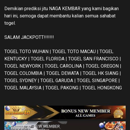
Demikian prediksi jitu NAGA KEMBAR yang kami bagikan
hari ini, semoga dapat membantu kalian semua sahabat
togel.
SALAM JACKPOTT!!!!!!!
TOGEL TOTO WUHAN | TOGEL TOTO MACAU | TOGEL
KENTUCKY | TOGEL FLORIDA | TOGEL SAN FRANCISCO |
TOGEL NEWYORK | TOGEL CAROLINA | TOGEL OREGON |
TOGEL COLOMBIA | TOGEL DEWATA | TOGEL HK SIANG |
TOGEL SYDNEY | TOGEL GARUDA | TOGEL SINGAPORE |
TOGEL MALAYSIA | TOGEL PAKONG | TOGEL HONGKONG