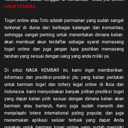
NAGA KEMBAR
.
Togel online atau Toto adalah permainan yang sudah sangat
terkenal di dunia dari berbagai kalangan dan komunitas,
sehingga sangat penting untuk menentukan dimana kalian
akan membuat akun terdaftar sebagai syarat memasang
togel online dan juga jang
an lupa pastikan memasang
taruhan yang sesuai dengan uang yang anda miliki ya.
Di situs NAGA KEMBAR ini, kami ingin memberikan
informasi dan prediksi-prediksi jitu yang kalian perlukan
untuk bermain togel dan lottery legal online di Asia dan
Indonesia. kami menyediakan banyak pilihan prediksi togel
yang dapat kalian pilih se
suai dengan dimana kalian akan
bermain atau bertaruh, Kami juga sudah meneliti dan
menjelajahi lotere international paling popular, dan juga
menemukan aplikasi seluler terbaik yang dapat Anda
gunakan untuk bermain togel online yang sudah memiliki