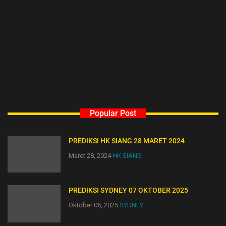
Popular Post
PREDIKSI HK SIANG 28 MARET 2024
Maret 28, 2024
HK SIANG
PREDIKSI SYDNEY 07 OKTOBER 2025
Oktober 06, 2025
SYDNEY