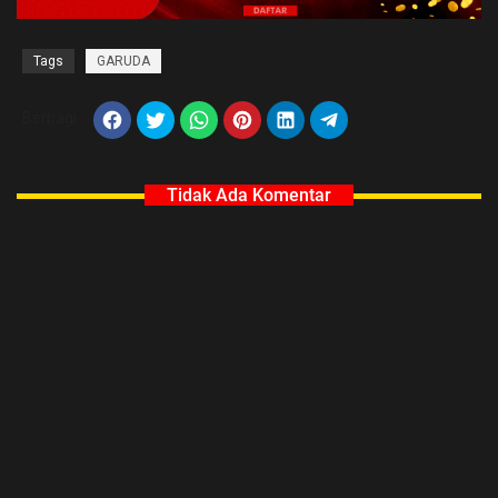
Tags
GARUDA
Berbagi
Tidak Ada Komentar