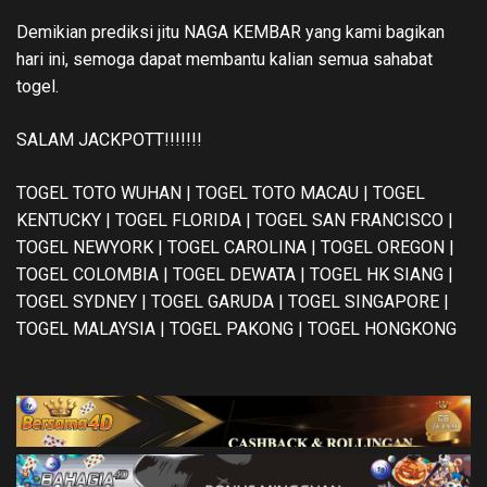
Demikian prediksi jitu NAGA KEMBAR yang kami bagikan
hari ini, semoga dapat membantu kalian semua sahabat
togel.
SALAM JACKPOTT!!!!!!!
TOGEL TOTO WUHAN | TOGEL TOTO MACAU | TOGEL
KENTUCKY | TOGEL FLORIDA | TOGEL SAN FRANCISCO |
TOGEL NEWYORK | TOGEL CAROLINA | TOGEL OREGON |
TOGEL COLOMBIA | TOGEL DEWATA | TOGEL HK SIANG |
TOGEL SYDNEY | TOGEL GARUDA | TOGEL SINGAPORE |
TOGEL MALAYSIA | TOGEL PAKONG | TOGEL HONGKONG