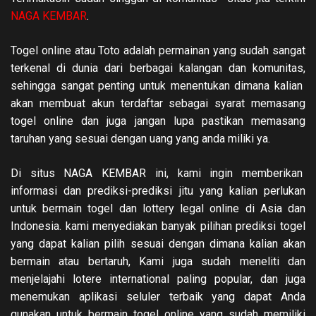
NAGA KEMBAR
.
Togel online atau Toto adalah permainan yang sudah sangat
terkenal di dunia dari berbagai kalangan dan komunitas,
sehingga sangat penting untuk menentukan dimana kalian
akan membuat akun terdaftar sebagai syarat memasang
togel online dan juga jang
an lupa pastikan memasang
taruhan yang sesuai dengan uang yang anda miliki ya.
Di situs NAGA KEMBAR ini, kami ingin memberikan
informasi dan prediksi-prediksi jitu yang kalian perlukan
untuk bermain togel dan lottery legal online di Asia dan
Indonesia. kami menyediakan banyak pilihan prediksi togel
yang dapat kalian pilih se
suai dengan dimana kalian akan
bermain atau bertaruh, Kami juga sudah meneliti dan
menjelajahi lotere international paling popular, dan juga
menemukan aplikasi seluler terbaik yang dapat Anda
gunakan untuk bermain togel online yang sudah memiliki