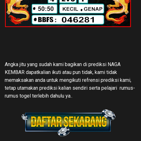
Angka jitu yang sudah kami bagikan di prediksi NAGA
KEMBAR dapatkalian ikuti atau pun tidak, kami tidak
memaksakan anda untuk mengikuti refrensi prediksi kami,
tetap utamakan prediksi kalian sendiri serta pelajari rumus-
rumus togel terlebih dahulu ya..