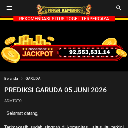
REKOMENDASI SITUS TOGEL TERPERCAYA
Beranda
GARUDA
PREDIKSI GARUDA 05 JUNI 2026
ADMTOTO
Selamat datang,
Terimakasih sudah singgah di komunitas situs jitu terkini