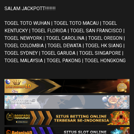
SALAM JACKPOTT!!!!!!!
TOGEL TOTO WUHAN | TOGEL TOTO MACAU | TOGEL
KENTUCKY | TOGEL FLORIDA | TOGEL SAN FRANCISCO |
TOGEL NEWYORK | TOGEL CAROLINA | TOGEL OREGON |
TOGEL COLOMBIA | TOGEL DEWATA | TOGEL HK SIANG |
TOGEL SYDNEY | TOGEL GARUDA | TOGEL SINGAPORE |
TOGEL MALAYSIA | TOGEL PAKONG | TOGEL HONGKONG