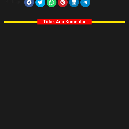
Berbagi
Tidak Ada Komentar