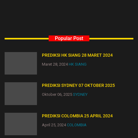
Popular Post
PREDIKSI HK SIANG 28 MARET 2024
Maret 28, 2024
HK SIANG
PREDIKSI SYDNEY 07 OKTOBER 2025
Oktober 06, 2025
SYDNEY
PREDIKSI COLOMBIA 25 APRIL 2024
April 25, 2024
COLOMBIA