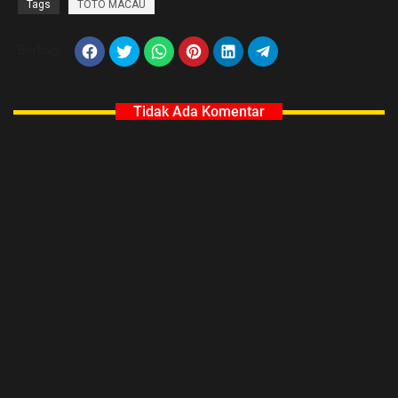
Tags
TOTO MACAU
Berbagi
Tidak Ada Komentar