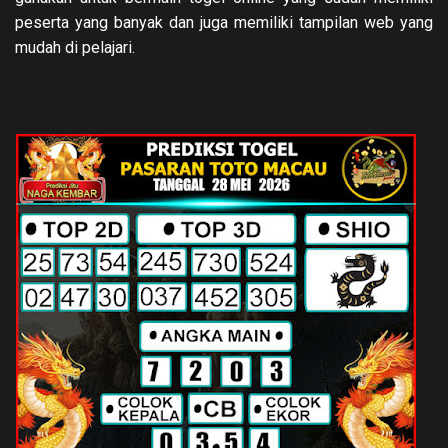
peserta yang banyak dan juga memiliki tampilan web yang
mudah di pelajari.