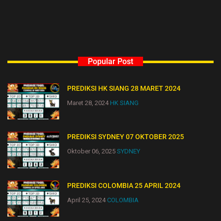
Popular Post
PREDIKSI HK SIANG 28 MARET 2024
Maret 28, 2024
HK SIANG
PREDIKSI SYDNEY 07 OKTOBER 2025
Oktober 06, 2025
SYDNEY
PREDIKSI COLOMBIA 25 APRIL 2024
April 25, 2024
COLOMBIA