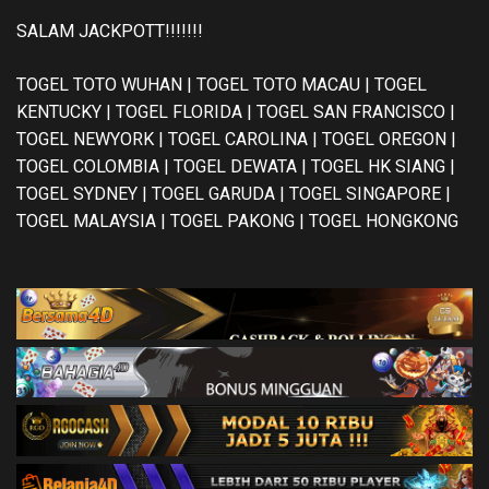
SALAM JACKPOTT!!!!!!!
TOGEL TOTO WUHAN | TOGEL TOTO MACAU | TOGEL
KENTUCKY | TOGEL FLORIDA | TOGEL SAN FRANCISCO |
TOGEL NEWYORK | TOGEL CAROLINA | TOGEL OREGON |
TOGEL COLOMBIA | TOGEL DEWATA | TOGEL HK SIANG |
TOGEL SYDNEY | TOGEL GARUDA | TOGEL SINGAPORE |
TOGEL MALAYSIA | TOGEL PAKONG | TOGEL HONGKONG