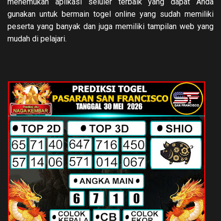
menemukan aplikasi seluler terbaik yang dapat Anda
gunakan untuk bermain togel online yang sudah memiliki
peserta yang banyak dan juga memiliki tampilan web yang
mudah di pelajari.