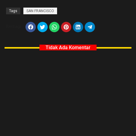
Tags
SAN FRANCISCO
Berbagi
Tidak Ada Komentar