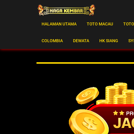
HALAMAN UTAMA
TOTO MACAU
TOTO
COLOMBIA
DEWATA
HK SIANG
SY