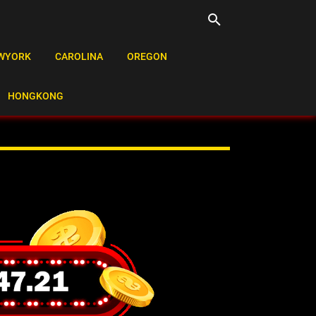
WYORK
CAROLINA
OREGON
HONGKONG