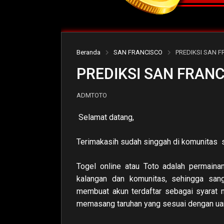
Beranda
SAN FRANCISCO
PREDIKSI SAN F
PREDIKSI SAN FRANC
ADMTOTO
Selamat datang,
Terimakasih sudah singgah di komunitas sit
Togel online atau Toto adalah permaina
kalangan dan komunitas, sehingga san
membuat akun terdaftar sebagai syarat 
memasang taruhan yang sesuai dengan uang