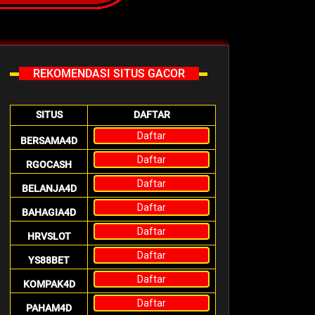
REKOMENDASI SITUS GACOR
SITUS
DAFTAR
Daftar
BERSAMA4D
Daftar
RGOCASH
Daftar
BELANJA4D
Daftar
BAHAGIA4D
Daftar
HRVSLOT
Daftar
YS88BET
Daftar
KOMPAK4D
Daftar
PAHAM4D