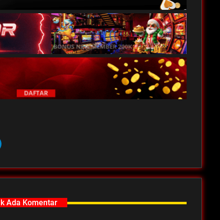
ak Ada Komentar