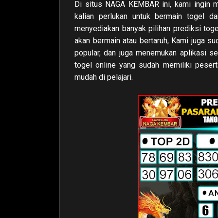
Di situs NAGA KEMBAR ini, kami ingin m
kalian perlukan untuk bermain togel da
menyediakan banyak pilihan prediksi togel
akan bermain atau bertaruh, Kami juga sud
popular, dan juga menemukan aplikasi se
togel online yang sudah memiliki peser
mudah di pelajari.