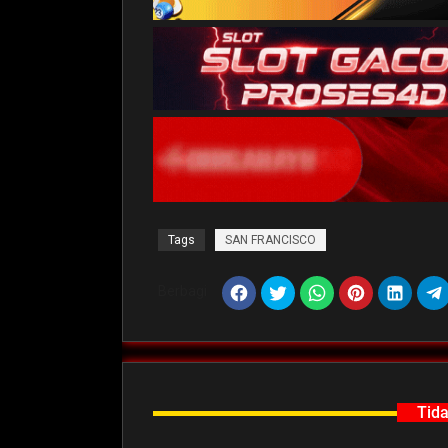
Tags
SAN FRANCISCO
Berbagi
Tid