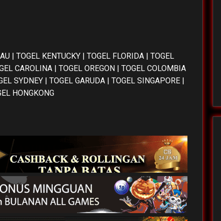
U | TOGEL KENTUCKY | TOGEL FLORIDA | TOGEL
GEL CAROLINA | TOGEL OREGON | TOGEL COLOMBIA
OGEL SYDNEY | TOGEL GARUDA | TOGEL SINGAPORE |
OGEL HONGKONG