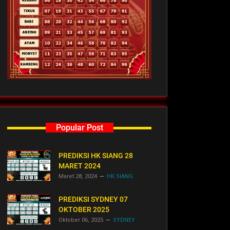
Popular Post
PREDIKSI HK SIANG 28
MARET 2024
Maret 28, 2024
HK SIANG
PREDIKSI SYDNEY 07
OKTOBER 2025
Oktober 06, 2025
SYDNEY