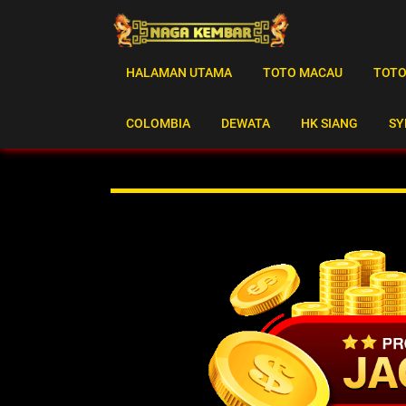
HALAMAN UTAMA
TOTO MACAU
TOTO
COLOMBIA
DEWATA
HK SIANG
SY