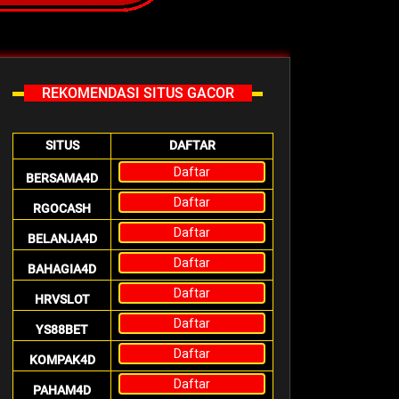
REKOMENDASI SITUS GACOR
SITUS
DAFTAR
Daftar
BERSAMA4D
Daftar
RGOCASH
Daftar
BELANJA4D
Daftar
BAHAGIA4D
Daftar
HRVSLOT
Daftar
YS88BET
Daftar
KOMPAK4D
Daftar
PAHAM4D