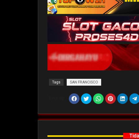
Tags
SAN FRANCISCO
Berbagi
Tid