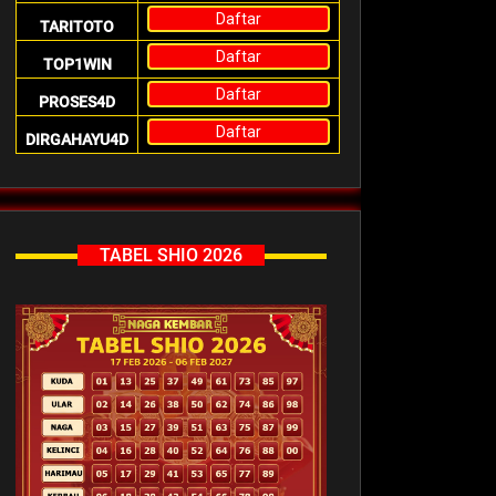
Daftar
TARITOTO
Daftar
TOP1WIN
Daftar
PROSES4D
Daftar
DIRGAHAYU4D
TABEL SHIO 2026