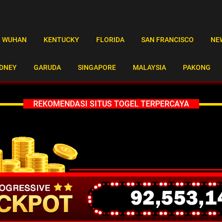
 WUHAN
KENTUCKY
FLORIDA
SAN FRANCISCO
NE
DNEY
GARUDA
SINGAPORE
MALAYSIA
PAKONG
REKOMENDASI SITUS TOGEL TERPERCAYA