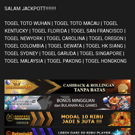
SALAM JACKPOTT!!!!!!!
TOGEL TOTO WUHAN | TOGEL TOTO MACAU | TOGEL
KENTUCKY | TOGEL FLORIDA | TOGEL SAN FRANCISCO |
TOGEL NEWYORK | TOGEL CAROLINA | TOGEL OREGON |
TOGEL COLOMBIA | TOGEL DEWATA | TOGEL HK SIANG |
TOGEL SYDNEY | TOGEL GARUDA | TOGEL SINGAPORE |
TOGEL MALAYSIA | TOGEL PAKONG | TOGEL HONGKONG