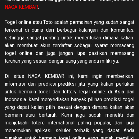
NAGA KEMBAR
.
Togel online atau Toto adalah permainan yang sudah sangat
terkenal di dunia dari berbagai kalangan dan komunitas,
sehingga sangat penting untuk menentukan dimana kalian
akan membuat akun terdaftar sebagai syarat memasang
togel online dan juga jang
an lupa pastikan memasang
taruhan yang sesuai dengan uang yang anda miliki ya.
Di situs NAGA KEMBAR ini, kami ingin memberikan
informasi dan prediksi-prediksi jitu yang kalian perlukan
untuk bermain togel dan lottery legal online di Asia dan
Indonesia. kami menyediakan banyak pilihan prediksi togel
yang dapat kalian pilih se
suai dengan dimana kalian akan
bermain atau bertaruh, Kami juga sudah meneliti dan
menjelajahi lotere international paling popular, dan juga
menemukan aplikasi seluler terbaik yang dapat Anda
gunakan untuk bermain togel online yang sudah memiliki