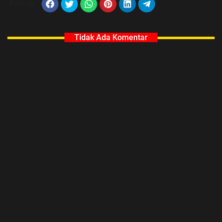
Berbagi
Tidak Ada Komentar