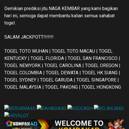
Demikian prediksi jitu NAGA KEMBAR yang kami bagikan
hari ini, semoga dapat membantu kalian semua sahabat
togel.
SALAM JACKPOTT!!!!!!!
TOGEL TOTO WUHAN | TOGEL TOTO MACAU | TOGEL
KENTUCKY | TOGEL FLORIDA | TOGEL SAN FRANCISCO |
TOGEL NEWYORK | TOGEL CAROLINA | TOGEL OREGON |
TOGEL COLOMBIA | TOGEL DEWATA | TOGEL HK SIANG |
TOGEL SYDNEY | TOGEL GARUDA | TOGEL SINGAPORE |
TOGEL MALAYSIA | TOGEL PAKONG | TOGEL HONGKONG