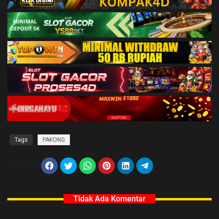
Tags
PAKONG
Berbagi
Tidak Ada Komentar