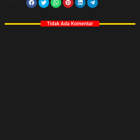
Berbagi
Tidak Ada Komentar