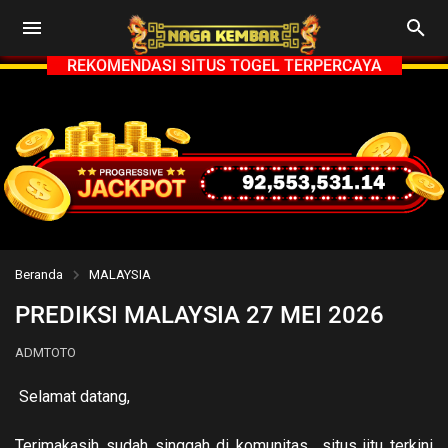
REKOMENDASI SITUS TOGEL TERPERCAYA
Beranda
MALAYSIA
PREDIKSI MALAYSIA 27 MEI 2026
ADMTOTO
Selamat datang,
Terimakasih sudah singgah di komunitas situs jitu terkini