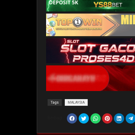
Tags
MALAYSIA
Berbagi