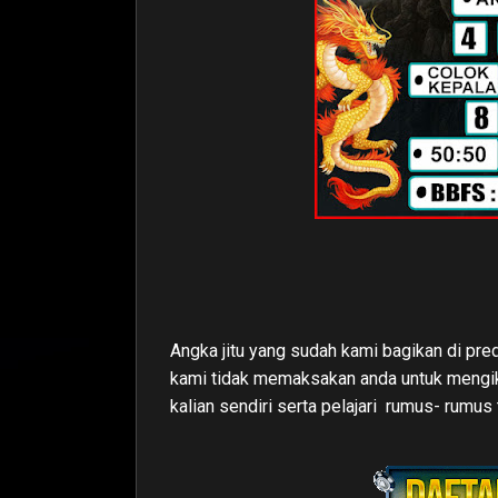
Angka jitu yang sudah kami bagikan di pre
kami tidak memaksakan anda untuk mengiku
kalian sendiri serta pelajari rumus- rumus t