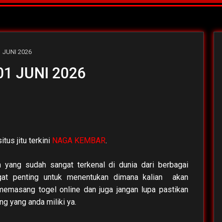
 JUNI 2026
01 JUNI 2026
us jitu terkini
NAGA KEMBAR
.
n yang sudah sangat terkenal di dunia dari berbagai
gat penting untuk menentukan dimana kalian akan
memasang togel online dan juga jang
an lupa pastikan
 yang anda miliki ya.