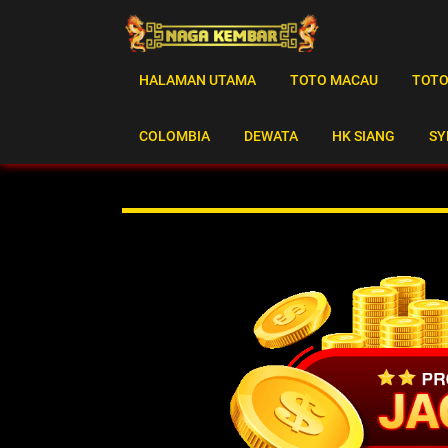
HALAMAN UTAMA
TOTO MACAU
TOTO
COLOMBIA
DEWATA
HK SIANG
SY