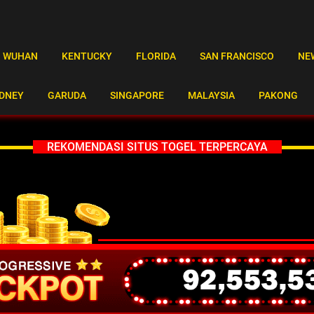
 WUHAN
KENTUCKY
FLORIDA
SAN FRANCISCO
NE
DNEY
GARUDA
SINGAPORE
MALAYSIA
PAKONG
REKOMENDASI SITUS TOGEL TERPERCAYA