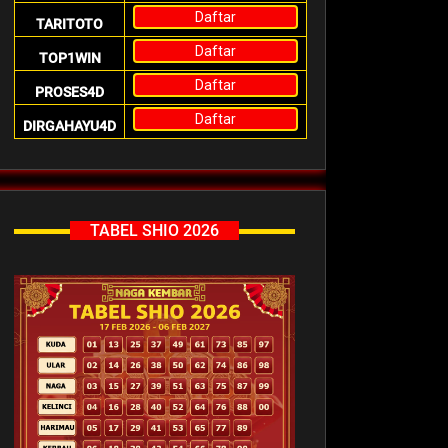
Daftar
TARITOTO
Daftar
TOP1WIN
Daftar
PROSES4D
Daftar
DIRGAHAYU4D
TABEL SHIO 2026