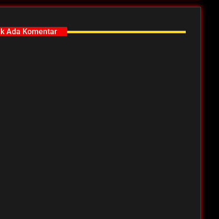
ak Ada Komentar