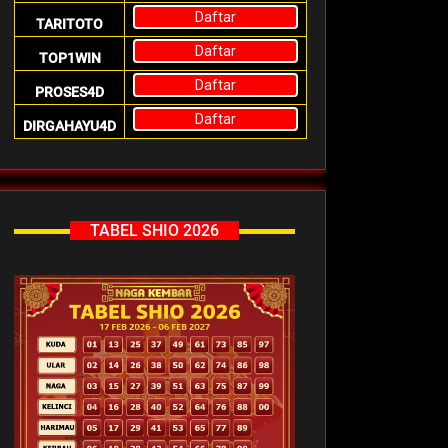
Daftar
TARITOTO
Daftar
TOP1WIN
Daftar
PROSES4D
Daftar
DIRGAHAYU4D
TABEL SHIO 2026