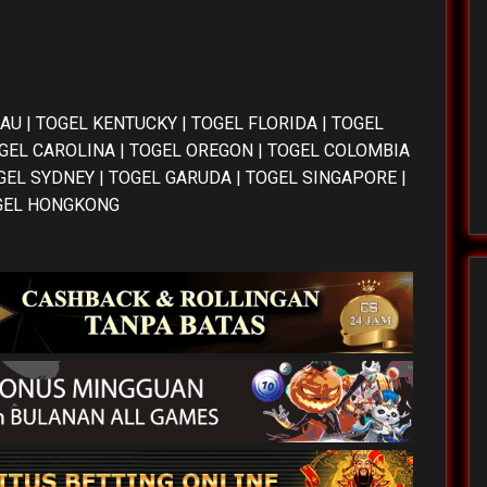
U | TOGEL KENTUCKY | TOGEL FLORIDA | TOGEL
GEL CAROLINA | TOGEL OREGON | TOGEL COLOMBIA
OGEL SYDNEY | TOGEL GARUDA | TOGEL SINGAPORE |
OGEL HONGKONG