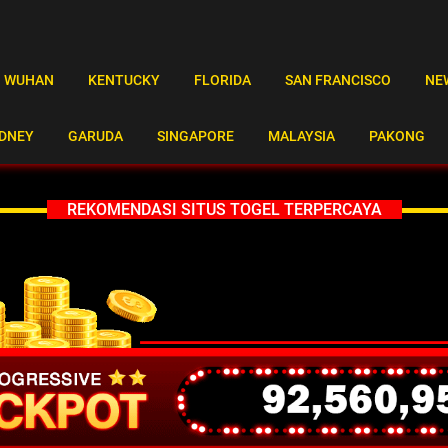
 WUHAN
KENTUCKY
FLORIDA
SAN FRANCISCO
NE
DNEY
GARUDA
SINGAPORE
MALAYSIA
PAKONG
REKOMENDASI SITUS TOGEL TERPERCAYA