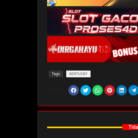
Tags
KENTUCKY
Berbagi
Tid