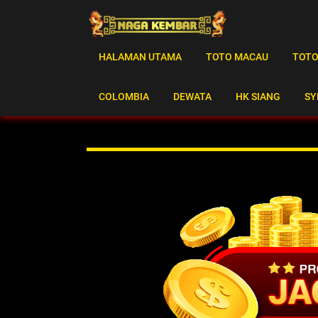
HALAMAN UTAMA
TOTO MACAU
TOTO
COLOMBIA
DEWATA
HK SIANG
SY