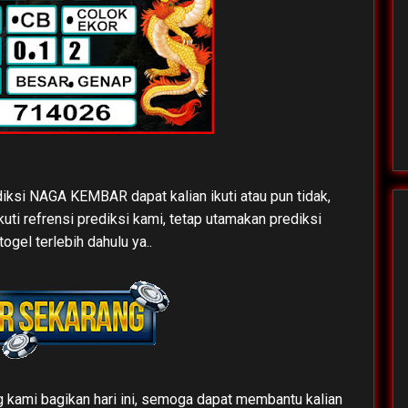
diksi NAGA KEMBAR dapat kalian ikuti atau pun tidak,
ti refrensi prediksi kami, tetap utamakan prediksi
ogel terlebih dahulu ya..
kami bagikan hari ini, semoga dapat membantu kalian