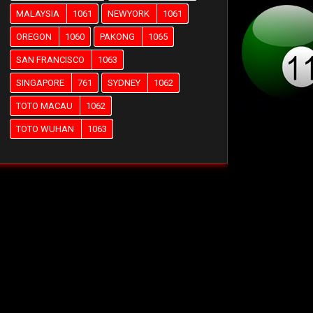
MALAYSIA
1061
NEWYORK
1061
OREGON
1060
PAKONG
1065
SAN FRANCISCO
1063
SINGAPORE
761
SYDNEY
1062
TOTO MACAU
1062
TOTO WUHAN
1063