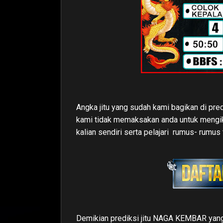
Angka jitu yang sudah kami bagikan di pre
kami tidak memaksakan anda untuk mengiku
kalian sendiri serta pelajari rumus- rumus t
Demikian prediksi jitu NAGA KEMBAR yang 