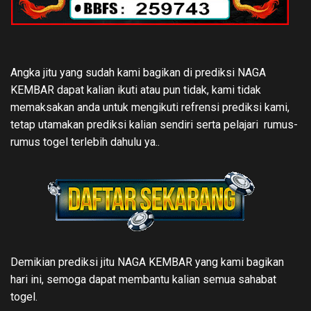
Angka jitu yang sudah kami bagikan di prediksi NAGA
KEMBAR dapat kalian ikuti atau pun tidak, kami tidak
memaksakan anda untuk mengikuti refrensi prediksi kami,
tetap utamakan prediksi kalian sendiri serta pelajari rumus-
rumus togel terlebih dahulu ya..
Demikian prediksi jitu NAGA KEMBAR yang kami bagikan
hari ini, semoga dapat membantu kalian semua sahabat
togel.