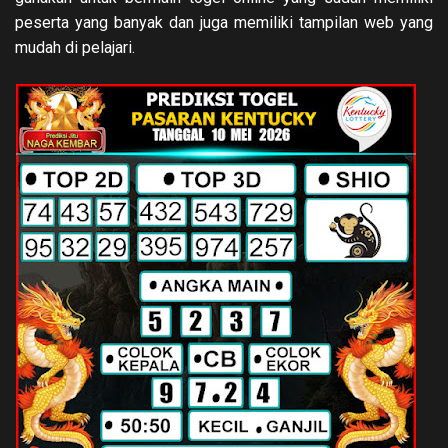
peserta yang banyak dan juga memiliki tampilan web yang
mudah di pelajari.