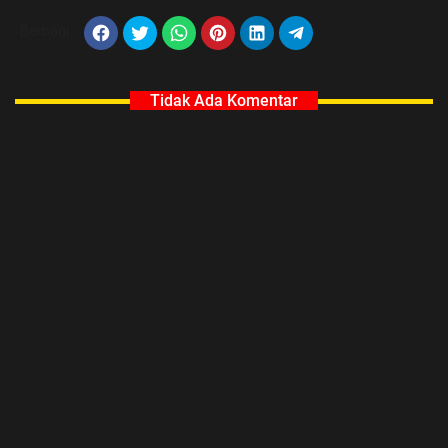
Berbagi
Tidak Ada Komentar