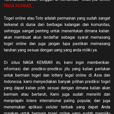
NAGA KEMBAR
.
Togel online atau Toto adalah permainan yang sudah sangat
terkenal di dunia dari berbagai kalangan dan komunitas,
sehingga sangat penting untuk menentukan dimana kalian
akan membuat akun terdaftar sebagai syarat memasang
togel online dan juga jang
an lupa pastikan memasang
taruhan yang sesuai dengan uang yang anda miliki ya.
Di situs NAGA KEMBAR ini, kami ingin memberikan
informasi dan prediksi-prediksi jitu yang kalian perlukan
untuk bermain togel dan lottery legal online di Asia dan
Indonesia. kami menyediakan banyak pilihan prediksi togel
yang dapat kalian pilih se
suai dengan dimana kalian akan
bermain atau bertaruh, Kami juga sudah meneliti dan
menjelajahi lotere international paling popular, dan juga
menemukan aplikasi seluler terbaik yang dapat Anda
gunakan untuk bermain togel online yang sudah memiliki