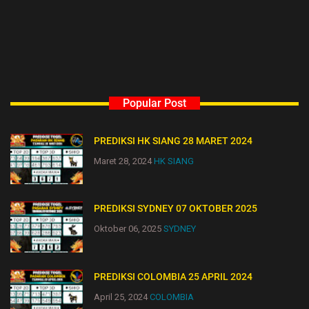
Popular Post
PREDIKSI HK SIANG 28 MARET 2024
Maret 28, 2024
HK SIANG
PREDIKSI SYDNEY 07 OKTOBER 2025
Oktober 06, 2025
SYDNEY
PREDIKSI COLOMBIA 25 APRIL 2024
April 25, 2024
COLOMBIA