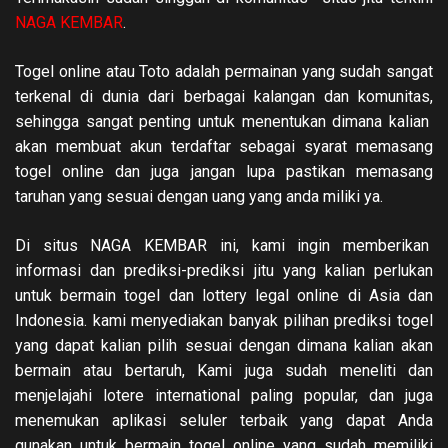
NAGA KEMBAR
.
Togel online atau Toto adalah permainan yang sudah sangat
terkenal di dunia dari berbagai kalangan dan komunitas,
sehingga sangat penting untuk menentukan dimana kalian
akan membuat akun terdaftar sebagai syarat memasang
togel online dan juga jang
an lupa pastikan memasang
taruhan yang sesuai dengan uang yang anda miliki ya.
Di situs NAGA KEMBAR ini, kami ingin memberikan
informasi dan prediksi-prediksi jitu yang kalian perlukan
untuk bermain togel dan lottery legal online di Asia dan
Indonesia. kami menyediakan banyak pilihan prediksi togel
yang dapat kalian pilih se
suai dengan dimana kalian akan
bermain atau bertaruh, Kami juga sudah meneliti dan
menjelajahi lotere international paling popular, dan juga
menemukan aplikasi seluler terbaik yang dapat Anda
gunakan untuk bermain togel online yang sudah memiliki