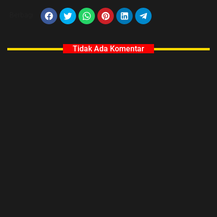
Berbagi
Tidak Ada Komentar