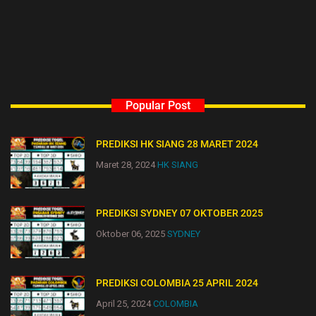
Popular Post
PREDIKSI HK SIANG 28 MARET 2024
Maret 28, 2024
HK SIANG
PREDIKSI SYDNEY 07 OKTOBER 2025
Oktober 06, 2025
SYDNEY
PREDIKSI COLOMBIA 25 APRIL 2024
April 25, 2024
COLOMBIA