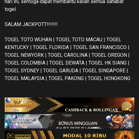
hari ini, semoga dapat membantu kalian semua sahabat
togel.
SALAM JACKPOTT!!!!!!!
TOGEL TOTO WUHAN | TOGEL TOTO MACAU | TOGEL
KENTUCKY | TOGEL FLORIDA | TOGEL SAN FRANCISCO |
TOGEL NEWYORK | TOGEL CAROLINA | TOGEL OREGON |
TOGEL COLOMBIA | TOGEL DEWATA | TOGEL HK SIANG |
TOGEL SYDNEY | TOGEL GARUDA | TOGEL SINGAPORE |
TOGEL MALAYSIA | TOGEL PAKONG | TOGEL HONGKONG