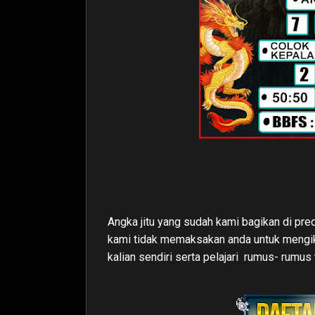
Angka jitu yang sudah kami bagikan di pre
kami tidak memaksakan anda untuk mengiku
kalian sendiri serta pelajari rumus- rumus t