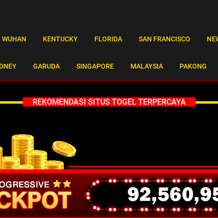
 WUHAN
KENTUCKY
FLORIDA
SAN FRANCISCO
NE
DNEY
GARUDA
SINGAPORE
MALAYSIA
PAKONG
REKOMENDASI SITUS TOGEL TERPERCAYA