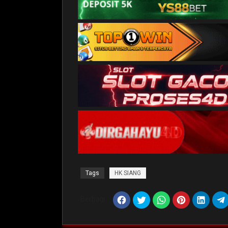
Tags
HK SIANG
Berbagi