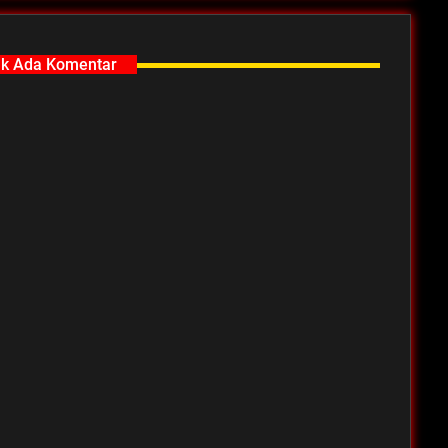
ak Ada Komentar