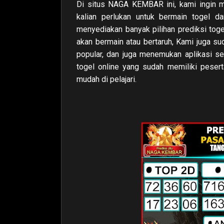
Di situs NAGA KEMBAR ini, kami ingin m
kalian perlukan untuk bermain togel da
menyediakan banyak pilihan prediksi togel
akan bermain atau bertaruh, Kami juga sud
popular, dan juga menemukan aplikasi se
togel online yang sudah memiliki peser
mudah di pelajari.