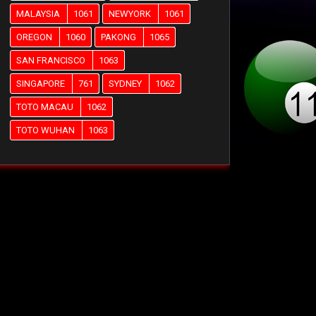
MALAYSIA
1061
NEWYORK
1061
OREGON
1060
PAKONG
1065
SAN FRANCISCO
1063
SINGAPORE
761
SYDNEY
1062
TOTO MACAU
1062
TOTO WUHAN
1063