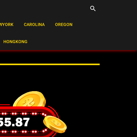
WYORK
CAROLINA
OREGON
HONGKONG