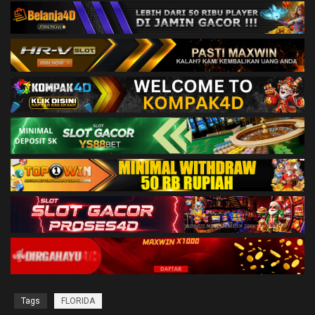
Tags
FLORIDA