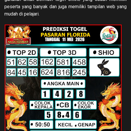
peserta yang banyak dan juga memiliki tampilan web yang
mudah di pelajari.