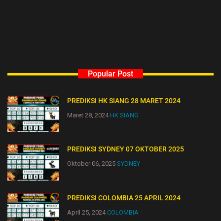
Popular Post
PREDIKSI HK SIANG 28 MARET 2024
Maret 28, 2024
HK SIANG
PREDIKSI SYDNEY 07 OKTOBER 2025
Oktober 06, 2025
SYDNEY
PREDIKSI COLOMBIA 25 APRIL 2024
April 25, 2024
COLOMBIA